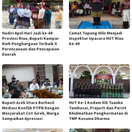
Hadiri Apel Hari Jadi ke-69
Camat Tapung Hilir Menjadi
Provinsi Riau, Bupati Kampar
Inspektur Upacara HUT Riau
Raih Penghargaan Terbaik II
Ke-69
Perencanaan dan Pencapaian
Daerah
Bupati Aceh Utara Berhasil
HUT Ke-1 Kodam XIX Tuanku
Mediasi Konflik PTPN Dengan
Tambusai, Prajurit dan Persit
Masyarakat Cot Girek, Warga
Khidmatkan Penghormatan di
Sampaikan Apresiasi
TMP Kusuma Dharma