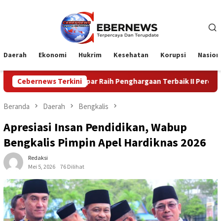
Loncat
ke
konten
Daerah
Ekonomi
Hukrim
Kesehatan
Korupsi
Nasion
upati Kampar Raih Penghargaan Terbaik II Perencanaan dan Pencapa
Cebernews Terkini
Beranda
Daerah
Bengkalis
Apresiasi Insan Pendidikan, Wabup
Bengkalis Pimpin Apel Hardiknas 2026
Redaksi
Mei 5, 2026
76 Dilihat