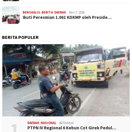
BENGKALIS
,
BERITA
,
DAERAH
Mei 17, 2026
Ikuti Peresmian 1.061 KDKMP oleh Preside…
BERITA POPULER
1
DAERAH
,
NASIONAL
463 Dilihat
PTPN IV Regional 6 Kebun Cot Girek Pedul…