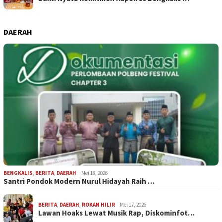
DAERAH
BENGKALIS
,
BERITA
,
DAERAH
Mei 18, 2026
Santri Pondok Modern Nurul Hidayah Raih …
BERITA
,
DAERAH
,
ROKAN HILIR
Mei 17, 2026
Lawan Hoaks Lewat Musik Rap, Diskominfot…