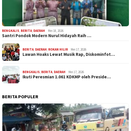
BENGKALIS
,
BERITA
,
DAERAH
Mei 18, 2026
Santri Pondok Modern Nurul Hidayah Raih …
BERITA
,
DAERAH
,
ROKAN HILIR
Mei 17, 2026
Lawan Hoaks Lewat Musik Rap, Diskominfot…
BENGKALIS
,
BERITA
,
DAERAH
Mei 17, 2026
Ikuti Peresmian 1.061 KDKMP oleh Preside…
BERITA POPULER