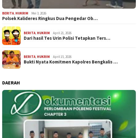
BERITA
,
HUKRIM
Mei 3, 2026
Polsek Kalideres Ringkus Dua Pengedar Ob…
BERITA
,
HUKRIM
April 21, 2026
Dari hasil Tes Urin Polisi Tetapkan Ters…
BERITA
,
HUKRIM
April 15, 2026
Bukti Nyata Komitmen Kapolres Bengkalis …
DAERAH