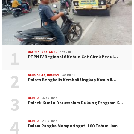
1
DAERAH
,
NASIONAL
439 Dilihat
PTPN IV Regional 6 Kebun Cot Girek Pedul…
2
BENGKALIS
,
DAERAH
388 Dilihat
Polres Bengkalis Kembali Ungkap Kasus Il…
3
BERITA
379 Dilihat
Polsek Kunto Darussalam Dukung Program K…
4
BERITA
298 Dilihat
Dalam Rangka Memperingati 100 Tahun Jam …