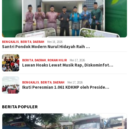
BENGKALIS
,
BERITA
,
DAERAH
Mei 18, 2026
Santri Pondok Modern Nurul Hidayah Raih …
BERITA
,
DAERAH
,
ROKAN HILIR
Mei 17, 2026
Lawan Hoaks Lewat Musik Rap, Diskominfot…
BENGKALIS
,
BERITA
,
DAERAH
Mei 17, 2026
Ikuti Peresmian 1.061 KDKMP oleh Preside…
BERITA POPULER