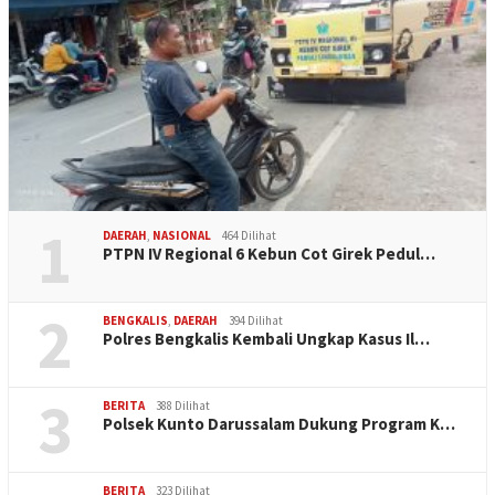
1
DAERAH
,
NASIONAL
464 Dilihat
PTPN IV Regional 6 Kebun Cot Girek Pedul…
2
BENGKALIS
,
DAERAH
394 Dilihat
Polres Bengkalis Kembali Ungkap Kasus Il…
3
BERITA
388 Dilihat
Polsek Kunto Darussalam Dukung Program K…
BERITA
323 Dilihat