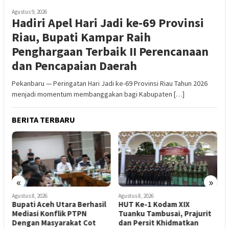
Agustus 9, 2026
Hadiri Apel Hari Jadi ke-69 Provinsi
Riau, Bupati Kampar Raih
Penghargaan Terbaik II Perencanaan
dan Pencapaian Daerah
Pekanbaru — Peringatan Hari Jadi ke-69 Provinsi Riau Tahun 2026
menjadi momentum membanggakan bagi Kabupaten […]
BERITA TERBARU
«
»
Agustus 8, 2026
Agustus 8, 2026
A
i
Bupati Aceh Utara Berhasil
HUT Ke-1 Kodam XIX
P
u
Mediasi Konflik PTPN
Tuanku Tambusai, Prajurit
S
Dengan Masyarakat Cot
dan Persit Khidmatkan