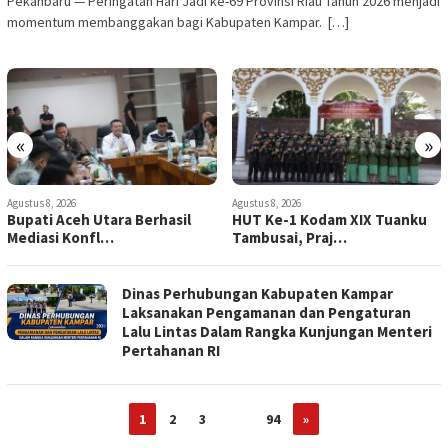
Pekanbaru — Peringatan Hari Jadi ke-69 Provinsi Riau Tahun 2026 menjadi
momentum membanggakan bagi Kabupaten Kampar. […]
«
»
Agustus 8, 2026
Agustus 8, 2026
Bupati Aceh Utara Berhasil
HUT Ke-1 Kodam XIX Tuanku
Mediasi Konfl…
Tambusai, Praj…
Dinas Perhubungan Kabupaten Kampar
Laksanakan Pengamanan dan Pengaturan
Lalu Lintas Dalam Rangka Kunjungan Menteri
Pertahanan RI
1
2
3
…
94
»