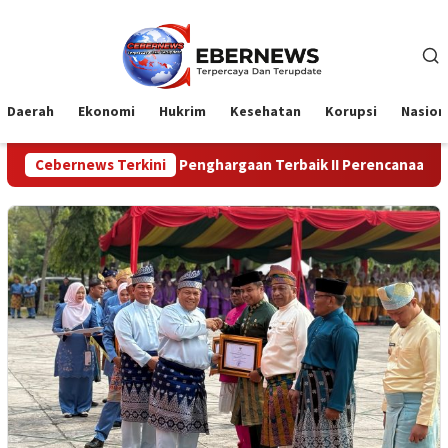
Loncat
ke
konten
Daerah
Ekonomi
Hukrim
Kesehatan
Korupsi
Nasion
aih Penghargaan Terbaik II Perencanaan dan Pencapaian Daerah
Cebernews Terkini