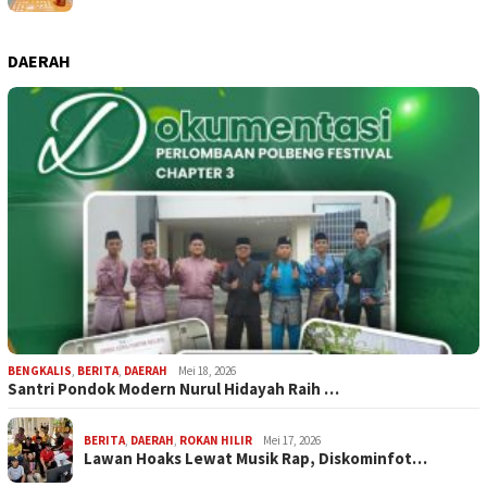
DAERAH
BENGKALIS
,
BERITA
,
DAERAH
Mei 18, 2026
Santri Pondok Modern Nurul Hidayah Raih …
BERITA
,
DAERAH
,
ROKAN HILIR
Mei 17, 2026
Lawan Hoaks Lewat Musik Rap, Diskominfot…