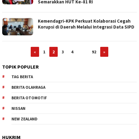
Semarakkan HUT Ke-81 RI
Kemendagri-KPK Perkuat Kolaborasi Cegah
Korupsi di Daerah Melalui Integrasi Data SIPD
«
1
2
3
4
…
92
»
TOPIK POPULER
TAG BERITA
BERITA OLAHRAGA
BERITA OTOMOTIF
NISSAN
NEW ZEALAND
HUKRIM