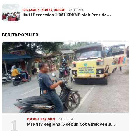
BENGKALIS
,
BERITA
,
DAERAH
Mei 17, 2026
Ikuti Peresmian 1.061 KDKMP oleh Preside…
BERITA POPULER
1
DAERAH
,
NASIONAL
436 Dilihat
PTPN IV Regional 6 Kebun Cot Girek Pedul…