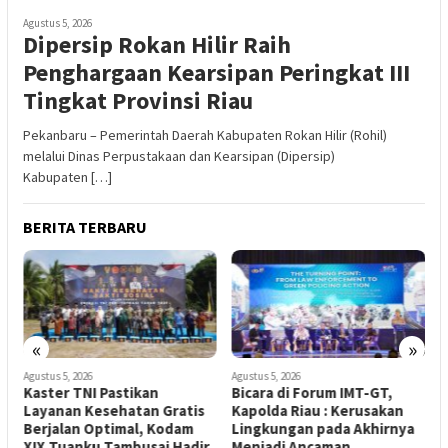
Agustus 5, 2026
Dipersip Rokan Hilir Raih
Penghargaan Kearsipan Peringkat III
Tingkat Provinsi Riau
Pekanbaru – Pemerintah Daerah Kabupaten Rokan Hilir (Rohil)
melalui Dinas Perpustakaan dan Kearsipan (Dipersip)
Kabupaten […]
BERITA TERBARU
«
»
Agustus 5, 2026
Agustus 5, 2026
A
Kaster TNI Pastikan
Bicara di Forum IMT-GT,
Layanan Kesehatan Gratis
Kapolda Riau : Kerusakan
O
Berjalan Optimal, Kodam
Lingkungan pada Akhirnya
I
XIX Tuanku Tambusai Hadir
Menjadi Ancaman
K