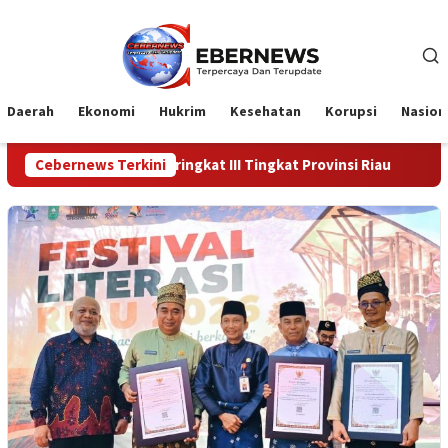
Loncat
ke
konten
Daerah
Ekonomi
Hukrim
Kesehatan
Korupsi
Nasion
n Peringkat III Tingkat Provinsi Riau
Cebernews Terkini
Kadiskes Menghadiri