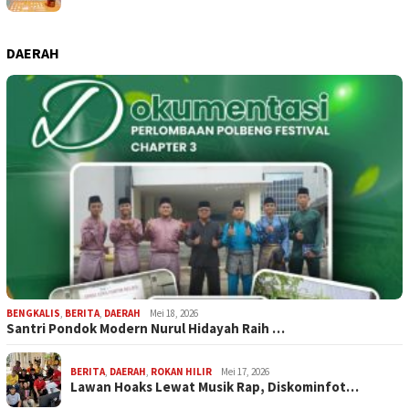
DAERAH
BENGKALIS
,
BERITA
,
DAERAH
Mei 18, 2026
Santri Pondok Modern Nurul Hidayah Raih …
BERITA
,
DAERAH
,
ROKAN HILIR
Mei 17, 2026
Lawan Hoaks Lewat Musik Rap, Diskominfot…