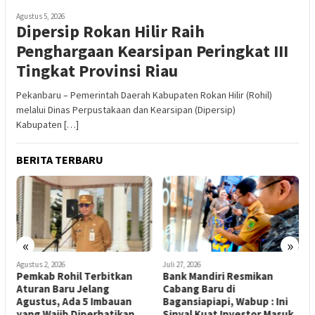
Agustus 5, 2026
Dipersip Rokan Hilir Raih
Penghargaan Kearsipan Peringkat III
Tingkat Provinsi Riau
Pekanbaru – Pemerintah Daerah Kabupaten Rokan Hilir (Rohil)
melalui Dinas Perpustakaan dan Kearsipan (Dipersip)
Kabupaten […]
BERITA TERBARU
«
»
Agustus 2, 2026
Juli 27, 2026
J
Pemkab Rohil Terbitkan
Bank Mandiri Resmikan
B
Aturan Baru Jelang
Cabang Baru di
R
Agustus, Ada 5 Imbauan
Bagansiapiapi, Wabup : Ini
M
yang Wajib Diperhatikan
Sinyal Kuat Investor Masuk
M