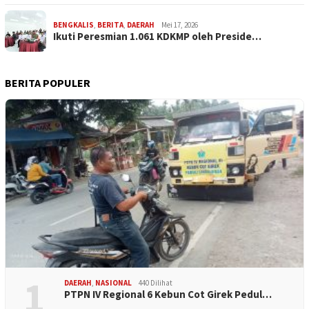
BENGKALIS
,
BERITA
,
DAERAH
Mei 17, 2026
Ikuti Peresmian 1.061 KDKMP oleh Preside…
BERITA POPULER
1
DAERAH
,
NASIONAL
440 Dilihat
PTPN IV Regional 6 Kebun Cot Girek Pedul…