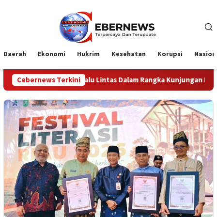
Loncat
ke
konten
Daerah
Ekonomi
Hukrim
Kesehatan
Korupsi
Nasion
Lalu Lintas Dalam Rangka Kunjungan Menteri Pertahanan RI
Cebernews Terkini