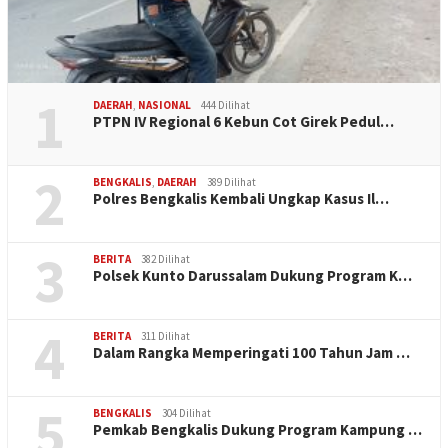
1
DAERAH
,
NASIONAL
444 Dilihat
PTPN IV Regional 6 Kebun Cot Girek Pedul…
2
BENGKALIS
,
DAERAH
389 Dilihat
Polres Bengkalis Kembali Ungkap Kasus Il…
3
BERITA
382 Dilihat
Polsek Kunto Darussalam Dukung Program K…
4
BERITA
311 Dilihat
Dalam Rangka Memperingati 100 Tahun Jam …
5
BENGKALIS
304 Dilihat
Pemkab Bengkalis Dukung Program Kampung …