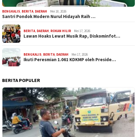
BENGKALIS
,
BERITA
,
DAERAH
Mei 18, 2026
Santri Pondok Modern Nurul Hidayah Raih …
BERITA
,
DAERAH
,
ROKAN HILIR
Mei 17, 2026
Lawan Hoaks Lewat Musik Rap, Diskominfot…
BENGKALIS
,
BERITA
,
DAERAH
Mei 17, 2026
Ikuti Peresmian 1.061 KDKMP oleh Preside…
BERITA POPULER