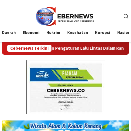
Loncat
ke
konten
Daerah
Ekonomi
Hukrim
Kesehatan
Korupsi
Nasion
amanan dan Pengaturan Lalu Lintas Dalam Rangka Kunjungan Me
Cebernews Terkini