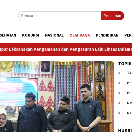
Pencarian
SEHATAN
KORUPSI
NASIONAL
OLAHRAGA
PENDIDIKAN
PER
uran Lalu Lintas Dalam Rangka Kunjungan Menteri Pertahanan
TOPIK
TA
BE
BE
NI
NE
HUKR