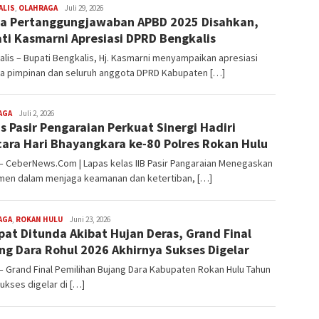
ALIS
,
OLAHRAGA
Redaksi
Juli 29, 2026
a Pertanggungjawaban APBD 2025 Disahkan,
ti Kasmarni Apresiasi DPRD Bengkalis
lis – Bupati Bengkalis, Hj. Kasmarni menyampaikan apresiasi
a pimpinan dan seluruh anggota DPRD Kabupaten […]
AGA
Redaksi
Juli 2, 2026
s Pasir Pengaraian Perkuat Sinergi Hadiri
ara Hari Bhayangkara ke-80 Polres Rokan Hulu
– CeberNews.Com | Lapas kelas IIB Pasir Pangaraian Menegaskan
men dalam menjaga keamanan dan ketertiban, […]
AGA
,
ROKAN HULU
Redaksi
Juni 23, 2026
at Ditunda Akibat Hujan Deras, Grand Final
ng Dara Rohul 2026 Akhirnya Sukses Digelar
– Grand Final Pemilihan Bujang Dara Kabupaten Rokan Hulu Tahun
ukses digelar di […]