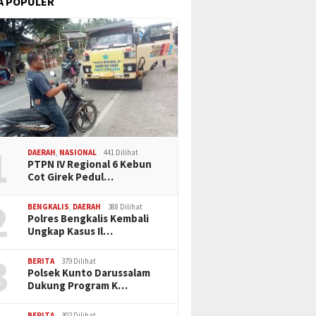
A POPULER
1
DAERAH
,
NASIONAL
441 Dilihat
PTPN IV Regional 6 Kebun
Cot Girek Pedul…
2
BENGKALIS
,
DAERAH
388 Dilihat
Polres Bengkalis Kembali
Ungkap Kasus Il…
3
BERITA
379 Dilihat
Polsek Kunto Darussalam
Dukung Program K…
BERITA
302 Dilihat