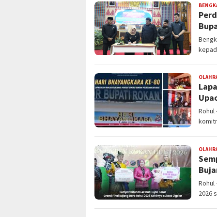
BENGK
Perd
Bupa
Bengka
kepad
OLAHR
Lapa
Upac
Rohul 
komit
OLAHR
Semp
Buja
Rohul 
2026 s