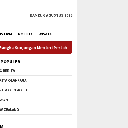
KAMIS, 6 AGUSTUS 2026
ISTIWA
POLITIK
WISATA
 RI
Profesionalisme Prajurit Jadi Penekanan Menhan RI 
 POPULER
G BERITA
RITA OLAHRAGA
RITA OTOMOTIF
SSAN
W ZEALAND
IM