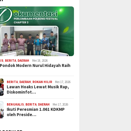
sir Pengaraian
Sempat Ditunda Akibat
Paripurna Pe
Sinergi Hadiri
Hujan Deras, Grand Final
Sumpah Angg
Hari Bhayangkara
Bujang Dara Rohul 2026
Fraksi PAN M
lres Rokan Hulu
Akhirnya Sukses Digelar
2024-2029
IS
,
BERITA
,
DAERAH
Mei 18, 2026
 Pondok Modern Nurul Hidayah Raih
BERITA
,
DAERAH
,
ROKAN HILIR
Mei 17, 2026
Lawan Hoaks Lewat Musik Rap,
Diskominfot…
BENGKALIS
,
BERITA
,
DAERAH
Mei 17, 2026
Ikuti Peresmian 1.061 KDKMP
oleh Preside…