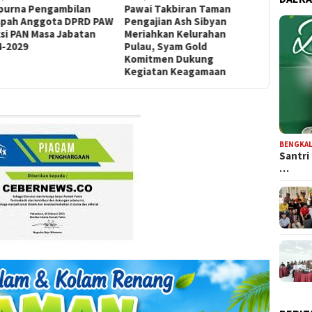
ipurna Pengambilan
Pawai Takbiran Taman
Lapas Pa
pah Anggota DPRD PAW
Pengajian Ash Sibyan
Perkuat 
si PAN Masa Jabatan
Meriahkan Kelurahan
Upacara 
4-2029
Pulau, Syam Gold
ke-80 Po
Komitmen Dukung
Kegiatan Keagamaan
BENGKAL
Santri
…