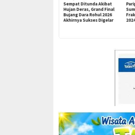
Lapas Pasir Pengaraian
Sempat Ditunda Akibat
Par
Perkuat Sinergi Hadiri
Hujan Deras, Grand Final
Sum
Upacara Hari Bhayangkara
Bujang Dara Rohul 2026
Frak
ke-80 Polres Rokan Hulu
Akhirnya Sukses Digelar
202