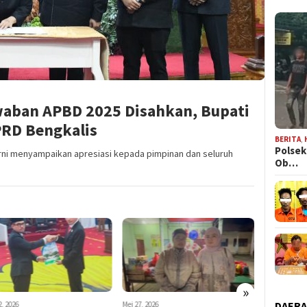
aban APBD 2025 Disahkan, Bupati
PRD Bengkalis
BERITA
,
Polsek
arni menyampaikan apresiasi kepada pimpinan dan seluruh
Ob…
»
DAER
2, 2026
Mei 27, 2026
Juli 2, 2026