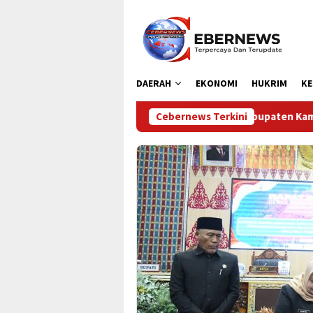
Loncat
ke
konten
DAERAH
EKONOMI
HUKRIM
KE
rhubungan Kabupaten Kampar Laksanakan Pengamanan dan Pengat
Cebernews Terkini