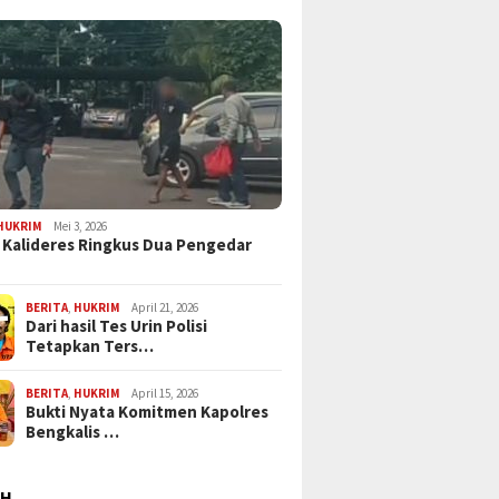
HUKRIM
Mei 3, 2026
 Kalideres Ringkus Dua Pengedar
BERITA
,
HUKRIM
April 21, 2026
Dari hasil Tes Urin Polisi
Tetapkan Ters…
BERITA
,
HUKRIM
April 15, 2026
Bukti Nyata Komitmen Kapolres
Bengkalis …
AH
Juni 23, 2026
Juni 22, 2026