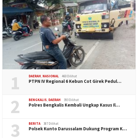
1
DAERAH
,
NASIONAL
460 Dilihat
PTPN IV Regional 6 Kebun Cot Girek Pedul…
2
BENGKALIS
,
DAERAH
393 Dilihat
Polres Bengkalis Kembali Ungkap Kasus Il…
3
BERITA
387 Dilihat
Polsek Kunto Darussalam Dukung Program K…