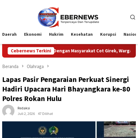
Loncat
ke
konten
Daerah
Ekonomi
Hukrim
Kesehatan
Korupsi
Nasion
 PTPN Dengan Masyarakat Cot Girek, Warga Sampaikan Apresiasi
Cebernews Terkini
Beranda
Olahraga
Lapas Pasir Pengaraian Perkuat Sinergi
Hadiri Upacara Hari Bhayangkara ke-80
Polres Rokan Hulu
Redaksi
Juli 2, 2026
47 Dilihat