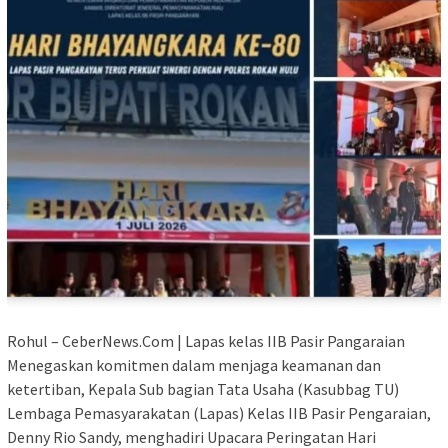
Rohul – CeberNews.Com | Lapas kelas IIB Pasir Pangaraian
Menegaskan komitmen dalam menjaga keamanan dan
ketertiban, Kepala Sub bagian Tata Usaha (Kasubbag TU)
Lembaga Pemasyarakatan (Lapas) Kelas IIB Pasir Pengaraian,
Denny Rio Sandy, menghadiri Upacara Peringatan Hari