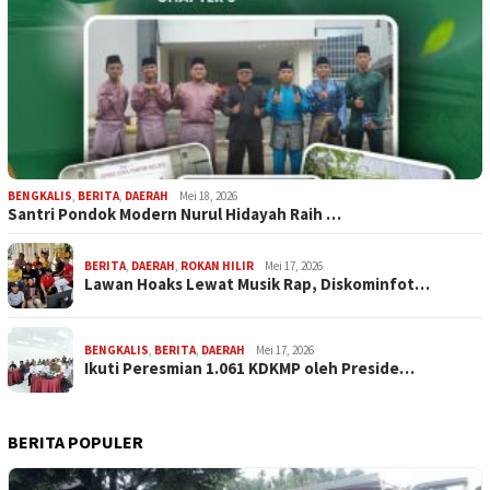
BENGKALIS
,
BERITA
,
DAERAH
Mei 18, 2026
Santri Pondok Modern Nurul Hidayah Raih …
BERITA
,
DAERAH
,
ROKAN HILIR
Mei 17, 2026
Lawan Hoaks Lewat Musik Rap, Diskominfot…
BENGKALIS
,
BERITA
,
DAERAH
Mei 17, 2026
Ikuti Peresmian 1.061 KDKMP oleh Preside…
BERITA POPULER