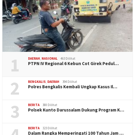
1
DAERAH
,
NASIONAL
463 Dilihat
PTPN IV Regional 6 Kebun Cot Girek Pedul…
2
BENGKALIS
,
DAERAH
394 Dilihat
Polres Bengkalis Kembali Ungkap Kasus Il…
3
BERITA
388 Dilihat
Polsek Kunto Darussalam Dukung Program K…
4
BERITA
323 Dilihat
Dalam Rangka Memperingati 100 Tahun Jam …