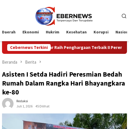
Loncat
ke
konten
Daerah
Ekonomi
Hukrim
Kesehatan
Korupsi
Nasion
ti Kampar Raih Penghargaan Terbaik II Perencanaan dan Pencapaia
Cebernews Terkini
Beranda
Berita
Asisten I Setda Hadiri Peresmian Bedah
Rumah Dalam Rangka Hari Bhayangkara
ke-80
Redaksi
Juli 1, 2026
45 Dilihat