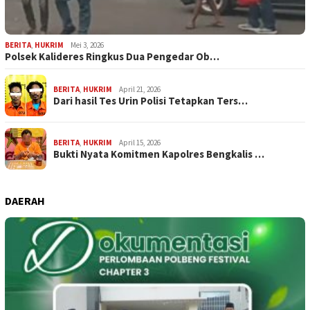
BERITA
,
HUKRIM
Mei 3, 2026
Polsek Kalideres Ringkus Dua Pengedar Ob…
BERITA
,
HUKRIM
April 21, 2026
Dari hasil Tes Urin Polisi Tetapkan Ters…
BERITA
,
HUKRIM
April 15, 2026
Bukti Nyata Komitmen Kapolres Bengkalis …
DAERAH