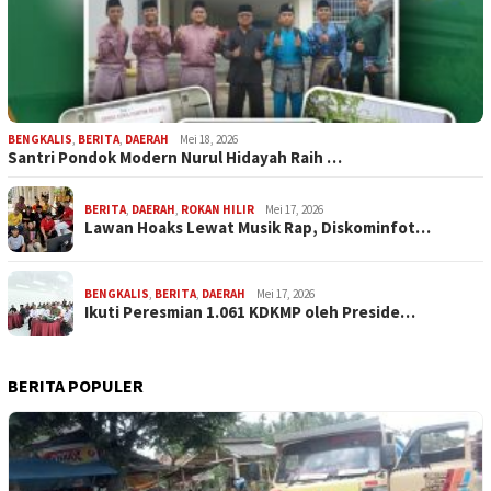
BENGKALIS
,
BERITA
,
DAERAH
Mei 18, 2026
Santri Pondok Modern Nurul Hidayah Raih …
BERITA
,
DAERAH
,
ROKAN HILIR
Mei 17, 2026
Lawan Hoaks Lewat Musik Rap, Diskominfot…
BENGKALIS
,
BERITA
,
DAERAH
Mei 17, 2026
Ikuti Peresmian 1.061 KDKMP oleh Preside…
BERITA POPULER