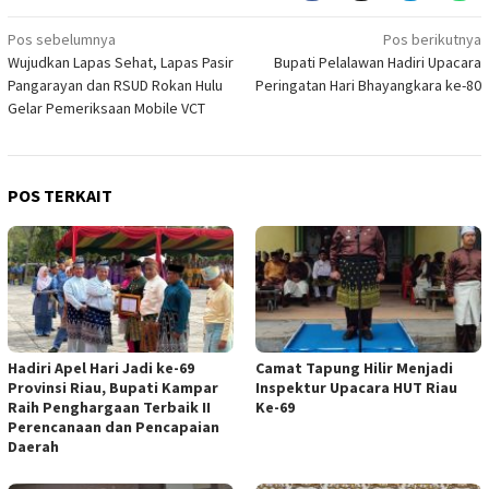
Navigasi
Pos sebelumnya
Pos berikutnya
Wujudkan Lapas Sehat, Lapas Pasir
Bupati Pelalawan Hadiri Upacara
pos
Pangarayan dan RSUD Rokan Hulu
Peringatan Hari Bhayangkara ke-80
Gelar Pemeriksaan Mobile VCT
POS TERKAIT
Hadiri Apel Hari Jadi ke-69
Camat Tapung Hilir Menjadi
Provinsi Riau, Bupati Kampar
Inspektur Upacara HUT Riau
Raih Penghargaan Terbaik II
Ke-69
Perencanaan dan Pencapaian
Daerah