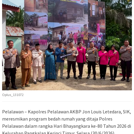
Oplus_131072
Pelalawan – Kapolres Pelalawan AKBP Jon Louis Letedara, SIK,
meresmikan program bedah rumah yang ditaja Polres
Pelalawan dalam rangka Hari Bhayangkara ke-80 Tahun 2026 di
Kelurahan Pangkalan Kerinci Timur, Selasa (30/6/2026).