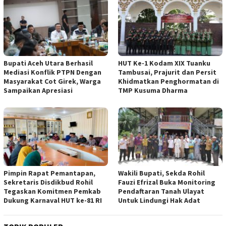
Bupati Aceh Utara Berhasil
HUT Ke-1 Kodam XIX Tuanku
Mediasi Konflik PTPN Dengan
Tambusai, Prajurit dan Persit
Masyarakat Cot Girek, Warga
Khidmatkan Penghormatan di
Sampaikan Apresiasi
TMP Kusuma Dharma
Pimpin Rapat Pemantapan,
Wakili Bupati, Sekda Rohil
Sekretaris Disdikbud Rohil
Fauzi Efrizal Buka Monitoring
Tegaskan Komitmen Pemkab
Pendaftaran Tanah Ulayat
Dukung Karnaval HUT ke-81 RI
Untuk Lindungi Hak Adat