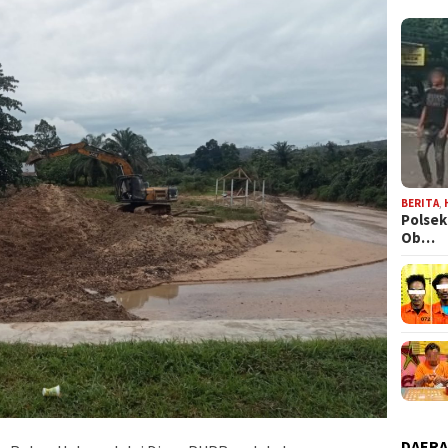
BERITA
,
Polsek
Ob…
DAER