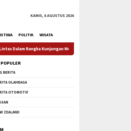
KAMIS, 6 AGUSTUS 2026
ISTIWA
POLITIK
WISATA
enteri Pertahanan RI
Profesionalisme Prajurit Jadi Pen
 POPULER
G BERITA
RITA OLAHRAGA
RITA OTOMOTIF
SSAN
W ZEALAND
IM