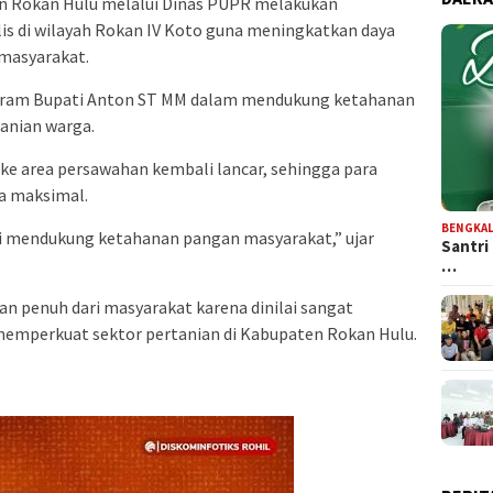
n Rokan Hulu melalui Dinas PUPR melakukan
is di wilayah Rokan IV Koto guna meningkatkan daya
masyarakat.
rogram Bupati Anton ST MM dalam mendukung ketahanan
anian warga.
 ke area persawahan kembali lancar, sehingga para
a maksimal.
BENGKAL
i mendukung ketahanan pangan masyarakat,” ujar
Santri
…
 penuh dari masyarakat karena dinilai sangat
emperkuat sektor pertanian di Kabupaten Rokan Hulu.