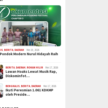
IS
,
BERITA
,
DAERAH
Mei 18, 2026
 Pondok Modern Nurul Hidayah Raih
BERITA
,
DAERAH
,
ROKAN HILIR
Mei 17, 2026
Lawan Hoaks Lewat Musik Rap,
Diskominfot…
BENGKALIS
,
BERITA
,
DAERAH
Mei 17, 2026
Ikuti Peresmian 1.061 KDKMP
oleh Preside…