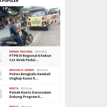
A POPULER
1
DAERAH
,
NASIONAL
443 Dilihat
PTPN IV Regional 6 Kebun
Cot Girek Pedul…
2
BENGKALIS
,
DAERAH
389 Dilihat
Polres Bengkalis Kembali
Ungkap Kasus Il…
3
BERITA
382 Dilihat
Polsek Kunto Darussalam
Dukung Program K…
BERITA
304 Dilihat