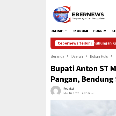
Loncat
ke
konten
DAERAH
EKONOMI
HUKRIM
KE
Dinas Perhubungan Kabupaten Kampar Laksanakan Peng
Cebernews Terkini
Beranda
Daerah
Rokan Hulu
Bupati Anton ST 
Pangan, Bendung S
Redaksi
Mei 16, 2026
76 Dilihat