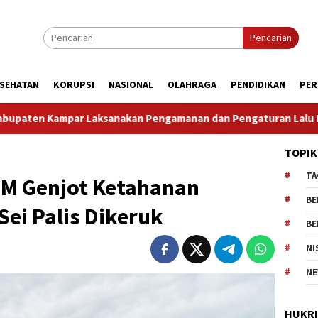
Pencarian
SEHATAN
KORUPSI
NASIONAL
OLAHRAGA
PENDIDIKAN
PER
amanan dan Pengaturan Lalu Lintas Dalam Rangka Kunjungan M
TOPIK
TA
MM Genjot Ketahanan
BE
ei Palis Dikeruk
BE
NI
NE
HUKR