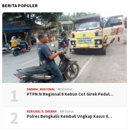
BERITA POPULER
1
DAERAH
,
NASIONAL
463 Dilihat
PTPN IV Regional 6 Kebun Cot Girek Pedul…
2
BENGKALIS
,
DAERAH
394 Dilihat
Polres Bengkalis Kembali Ungkap Kasus Il…