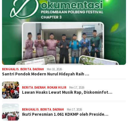
BENGKALIS
,
BERITA
,
DAERAH
Mei 18, 2026
Santri Pondok Modern Nurul Hidayah Raih …
BERITA
,
DAERAH
,
ROKAN HILIR
Mei 17, 2026
Lawan Hoaks Lewat Musik Rap, Diskominfot…
BENGKALIS
,
BERITA
,
DAERAH
Mei 17, 2026
Ikuti Peresmian 1.061 KDKMP oleh Preside…