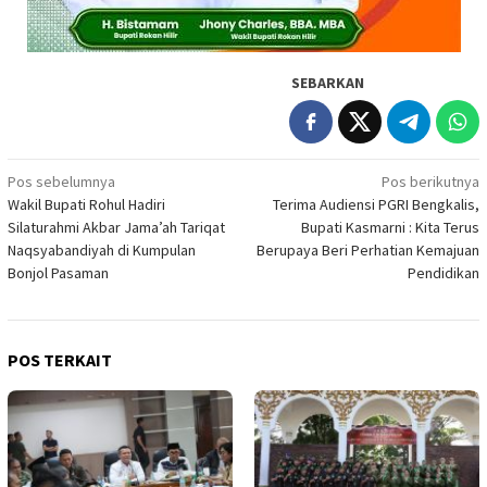
SEBARKAN
Navigasi
Pos sebelumnya
Pos berikutnya
Wakil Bupati Rohul Hadiri
Terima Audiensi PGRI Bengkalis,
pos
Silaturahmi Akbar Jama’ah Tariqat
Bupati Kasmarni : Kita Terus
Naqsyabandiyah di Kumpulan
Berupaya Beri Perhatian Kemajuan
Bonjol Pasaman
Pendidikan
POS TERKAIT