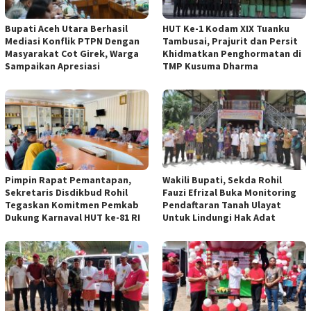
Bupati Aceh Utara Berhasil
HUT Ke-1 Kodam XIX Tuanku
Mediasi Konflik PTPN Dengan
Tambusai, Prajurit dan Persit
Masyarakat Cot Girek, Warga
Khidmatkan Penghormatan di
Sampaikan Apresiasi
TMP Kusuma Dharma
Pimpin Rapat Pemantapan,
Wakili Bupati, Sekda Rohil
Sekretaris Disdikbud Rohil
Fauzi Efrizal Buka Monitoring
Tegaskan Komitmen Pemkab
Pendaftaran Tanah Ulayat
Dukung Karnaval HUT ke-81 RI
Untuk Lindungi Hak Adat