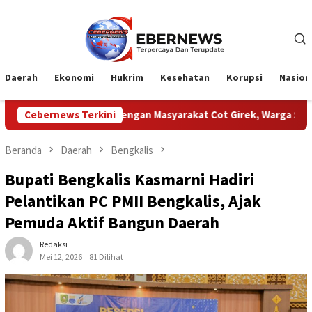
Loncat
ke
konten
Daerah
Ekonomi
Hukrim
Kesehatan
Korupsi
Nasion
 PTPN Dengan Masyarakat Cot Girek, Warga Sampaikan Apresiasi
Cebernews Terkini
Beranda
Daerah
Bengkalis
Bupati Bengkalis Kasmarni Hadiri
Pelantikan PC PMII Bengkalis, Ajak
Pemuda Aktif Bangun Daerah
Redaksi
Mei 12, 2026
81 Dilihat