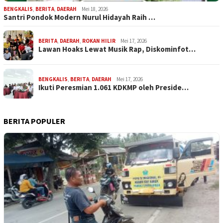
BENGKALIS
,
BERITA
,
DAERAH
Mei 18, 2026
Santri Pondok Modern Nurul Hidayah Raih …
BERITA
,
DAERAH
,
ROKAN HILIR
Mei 17, 2026
Lawan Hoaks Lewat Musik Rap, Diskominfot…
BENGKALIS
,
BERITA
,
DAERAH
Mei 17, 2026
Ikuti Peresmian 1.061 KDKMP oleh Preside…
BERITA POPULER