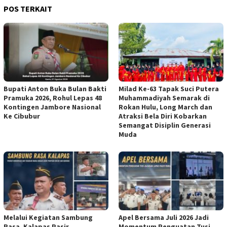
POS TERKAIT
Bupati Anton Buka Bulan Bakti
Milad Ke-63 Tapak Suci Putera
Pramuka 2026, Rohul Lepas 48
Muhammadiyah Semarak di
Kontingen Jambore Nasional
Rokan Hulu, Long March dan
Ke Cibubur
Atraksi Bela Diri Kobarkan
Semangat Disiplin Generasi
Muda
Melalui Kegiatan Sambung
Apel Bersama Juli 2026 Jadi
Rasa, Kalapas Pasir
Momentum Penguatan Tusi