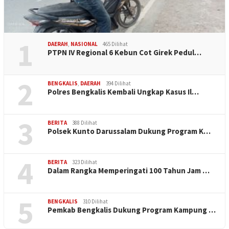
1
DAERAH
,
NASIONAL
465 Dilihat
PTPN IV Regional 6 Kebun Cot Girek Pedul…
2
BENGKALIS
,
DAERAH
394 Dilihat
Polres Bengkalis Kembali Ungkap Kasus Il…
3
BERITA
388 Dilihat
Polsek Kunto Darussalam Dukung Program K…
4
BERITA
323 Dilihat
Dalam Rangka Memperingati 100 Tahun Jam …
5
BENGKALIS
310 Dilihat
Pemkab Bengkalis Dukung Program Kampung …