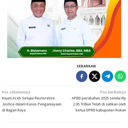
SEBARKAN
Navigasi
Pos sebelumnya
Pos berikutnya
Kejati Aceh Setujui Restorative
APBD perubahan 2025 senilai Rp
pos
Justice dalam Kasus Penganiayaan
2.05 Trilliun Telah di sahkan oleh
di Nagan Raya
ketua DPRD kabupaten Rokan