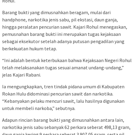
Rohul.
Barang bukti yang dimusnahkan beragam, mulai dari
handphone, narkotika jenis sabu, pil ekstasi, daun ganja,
hingga peralatan pencurian sawit. Kajari Rohul menegaskan,
pemusnahan barang bukti ini merupakan tugas kejaksaan
sebagai eksekutor setelah adanya putusan pengadilan yang
berkekuatan hukum tetap.
“Ini adalah bentuk keterbukaan bahwa Kejaksaan Negeri Rohul
telah melaksanakan tugas sesuai amanat undang-undang,”
jelas Kajari Rabani.
Ia mengungkapkan, tren tindak pidana umum di Kabupaten
Rokan Hulu didominasi pencurian sawit dan narkotika.
“Kebanyakan pelaku mencuri sawit, lalu hasilnya digunakan
untuk membeli narkoba,” sebutnya.
Adapun rincian barang bukti yang dimusnahkan antara lain,
narkotika jenis sabu sebanyak 62 perkara seberat 498,13 gram,
daun ganja kering 9 perkara seberat 3.907,05 gram, serta pil