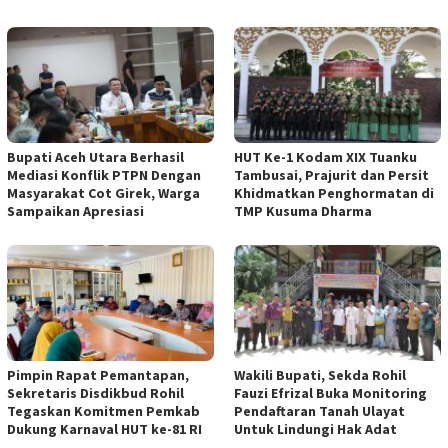
Bupati Aceh Utara Berhasil
HUT Ke-1 Kodam XIX Tuanku
Mediasi Konflik PTPN Dengan
Tambusai, Prajurit dan Persit
Masyarakat Cot Girek, Warga
Khidmatkan Penghormatan di
Sampaikan Apresiasi
TMP Kusuma Dharma
Pimpin Rapat Pemantapan,
Wakili Bupati, Sekda Rohil
Sekretaris Disdikbud Rohil
Fauzi Efrizal Buka Monitoring
Tegaskan Komitmen Pemkab
Pendaftaran Tanah Ulayat
Dukung Karnaval HUT ke-81 RI
Untuk Lindungi Hak Adat