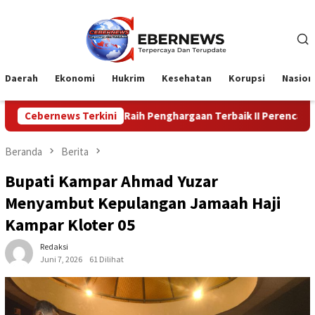
Loncat
ke
konten
Daerah
Ekonomi
Hukrim
Kesehatan
Korupsi
Nasion
ampar Raih Penghargaan Terbaik II Perencanaan dan Pencapaian Da
Cebernews Terkini
Beranda
Berita
Bupati Kampar Ahmad Yuzar
Menyambut Kepulangan Jamaah Haji
Kampar Kloter 05
Redaksi
Juni 7, 2026
61 Dilihat