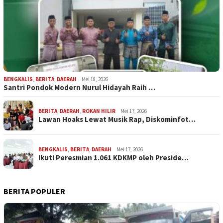
BENGKALIS
,
BERITA
,
DAERAH
Mei 18, 2026
Santri Pondok Modern Nurul Hidayah Raih …
BERITA
,
DAERAH
,
ROKAN HILIR
Mei 17, 2026
Lawan Hoaks Lewat Musik Rap, Diskominfot…
BENGKALIS
,
BERITA
,
DAERAH
Mei 17, 2026
Ikuti Peresmian 1.061 KDKMP oleh Preside…
BERITA POPULER