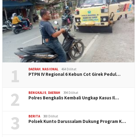
1
DAERAH
,
NASIONAL
464 Dilihat
PTPN IV Regional 6 Kebun Cot Girek Pedul…
2
BENGKALIS
,
DAERAH
394 Dilihat
Polres Bengkalis Kembali Ungkap Kasus Il…
3
BERITA
388 Dilihat
Polsek Kunto Darussalam Dukung Program K…