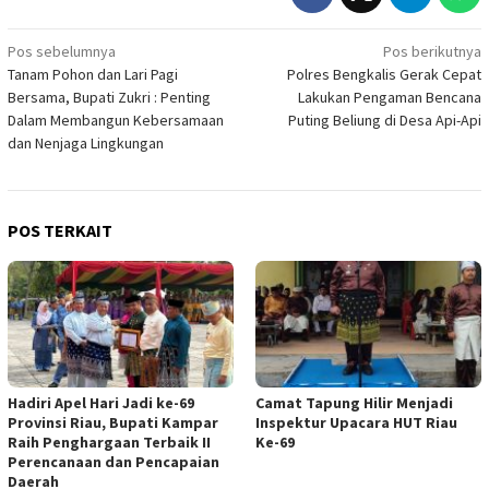
Navigasi
Pos sebelumnya
Pos berikutnya
Tanam Pohon dan Lari Pagi
Polres Bengkalis Gerak Cepat
pos
Bersama, Bupati Zukri : Penting
Lakukan Pengaman Bencana
Dalam Membangun Kebersamaan
Puting Beliung di Desa Api-Api
dan Nenjaga Lingkungan
POS TERKAIT
Hadiri Apel Hari Jadi ke-69
Camat Tapung Hilir Menjadi
Provinsi Riau, Bupati Kampar
Inspektur Upacara HUT Riau
Raih Penghargaan Terbaik II
Ke-69
Perencanaan dan Pencapaian
Daerah