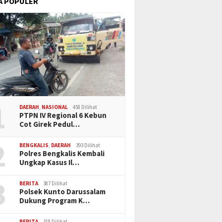
A POPULER
1
DAERAH
,
NASIONAL
458 Dilihat
PTPN IV Regional 6 Kebun
Cot Girek Pedul…
2
BENGKALIS
,
DAERAH
393 Dilihat
Polres Bengkalis Kembali
Ungkap Kasus Il…
3
BERITA
387 Dilihat
Polsek Kunto Darussalam
Dukung Program K…
BERITA
318 Dilihat