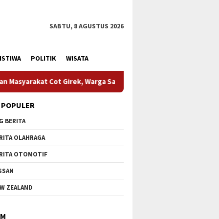
SABTU, 8 AGUSTUS 2026
ISTIWA
POLITIK
WISATA
 Warga Sampaikan Apresiasi
HUT Ke-1 Kodam XIX Tuanku 
 POPULER
G BERITA
RITA OLAHRAGA
RITA OTOMOTIF
SSAN
W ZEALAND
IM