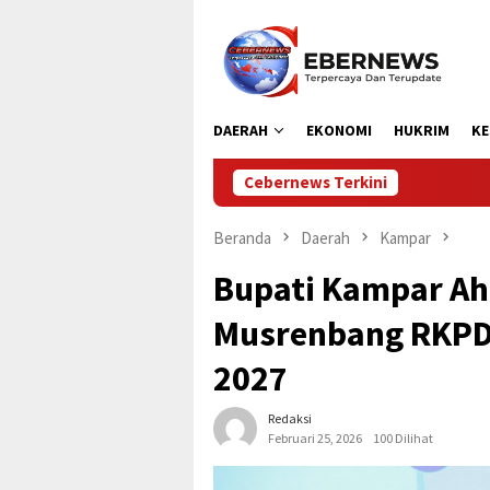
Loncat
ke
konten
DAERAH
EKONOMI
HUKRIM
KE
Cebernews Terkini
Bupati Aceh Ut
Beranda
Daerah
Kampar
Bupati Kampar Ah
Musrenbang RKPD
2027
Redaksi
Februari 25, 2026
100 Dilihat