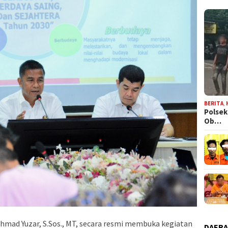
BERITA
,
Polsek
Ob…
hmad Yuzar, S.Sos., MT, secara resmi membuka kegiatan
DAER