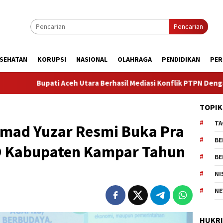
Pencarian
SEHATAN
KORUPSI
NASIONAL
OLAHRAGA
PENDIDIKAN
PER
ara Berhasil Mediasi Konflik PTPN Dengan Masyarakat Cot Girek,
TOPIK
TA
mad Yuzar Resmi Buka Pra
BE
 Kabupaten Kampar Tahun
BE
NI
NE
HUKR