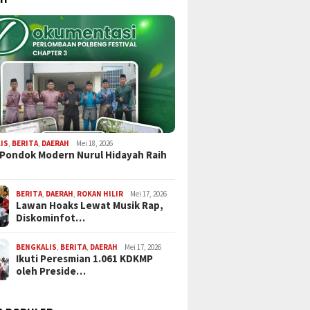
IS
,
BERITA
,
DAERAH
Mei 18, 2026
 Pondok Modern Nurul Hidayah Raih
BERITA
,
DAERAH
,
ROKAN HILIR
Mei 17, 2026
Lawan Hoaks Lewat Musik Rap,
Diskominfot…
BENGKALIS
,
BERITA
,
DAERAH
Mei 17, 2026
Ikuti Peresmian 1.061 KDKMP
oleh Preside…