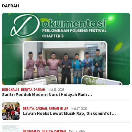
DAERAH
BENGKALIS
,
BERITA
,
DAERAH
Mei 18, 2026
Santri Pondok Modern Nurul Hidayah Raih …
BERITA
,
DAERAH
,
ROKAN HILIR
Mei 17, 2026
Lawan Hoaks Lewat Musik Rap, Diskominfot…
BENGKALIS
,
BERITA
,
DAERAH
Mei 17, 2026