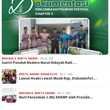
BENGKALIS
,
BERITA
,
DAERAH
Mei 18, 2026
Santri Pondok Modern Nurul Hidayah Raih …
BERITA
,
DAERAH
,
ROKAN HILIR
Mei 17, 2026
Lawan Hoaks Lewat Musik Rap, Diskominfot…
BENGKALIS
,
BERITA
,
DAERAH
Mei 17, 2026
Ikuti Peresmian 1.061 KDKMP oleh Preside…