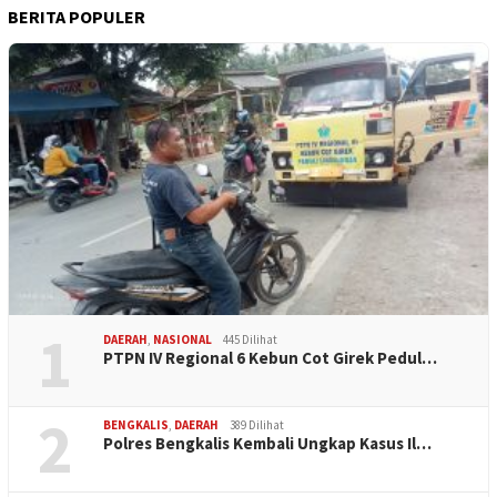
BERITA POPULER
1
DAERAH
,
NASIONAL
445 Dilihat
PTPN IV Regional 6 Kebun Cot Girek Pedul…
2
BENGKALIS
,
DAERAH
389 Dilihat
Polres Bengkalis Kembali Ungkap Kasus Il…