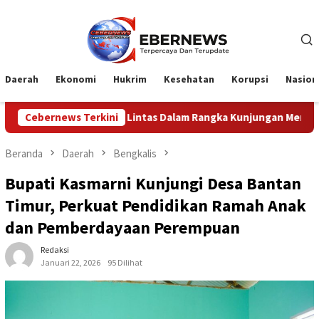
Loncat
ke
konten
Daerah
Ekonomi
Hukrim
Kesehatan
Korupsi
Nasion
intas Dalam Rangka Kunjungan Menteri Pertahanan RI
Cebernews Terkini
Beranda
Daerah
Bengkalis
Bupati Kasmarni Kunjungi Desa Bantan
Timur, Perkuat Pendidikan Ramah Anak
dan Pemberdayaan Perempuan
Redaksi
Januari 22, 2026
95 Dilihat