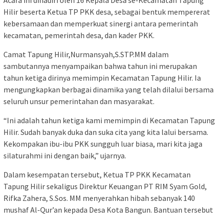
Acara ini dihadiri oleh 16 Kepala Desa se-Kecamatan Tapung
Hilir beserta Ketua TP PKK desa, sebagai bentuk mempererat
kebersamaan dan memperkuat sinergi antara pemerintah
kecamatan, pemerintah desa, dan kader PKK.
Camat Tapung Hilir,Nurmansyah,S.STP.MM dalam
sambutannya menyampaikan bahwa tahun ini merupakan
tahun ketiga dirinya memimpin Kecamatan Tapung Hilir. Ia
mengungkapkan berbagai dinamika yang telah dilalui bersama
seluruh unsur pemerintahan dan masyarakat.
“Ini adalah tahun ketiga kami memimpin di Kecamatan Tapung
Hilir. Sudah banyak duka dan suka cita yang kita lalui bersama.
Kekompakan ibu-ibu PKK sungguh luar biasa, mari kita jaga
silaturahmi ini dengan baik,” ujarnya.
Dalam kesempatan tersebut, Ketua TP PKK Kecamatan
Tapung Hilir sekaligus Direktur Keuangan PT RIM Syam Gold,
Rifka Zahera, S.Sos. MM menyerahkan hibah sebanyak 140
mushaf Al-Qur’an kepada Desa Kota Bangun. Bantuan tersebut