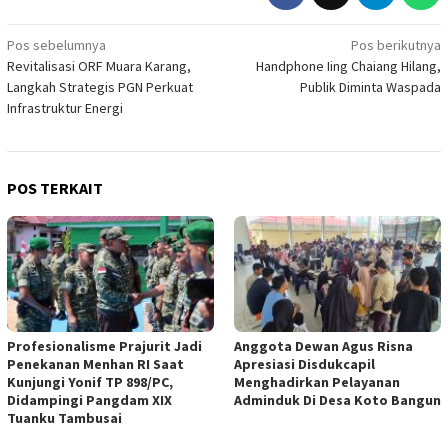
Navigasi
Pos sebelumnya
Pos berikutnya
Revitalisasi ORF Muara Karang,
Handphone Iing Chaiang Hilang,
pos
Langkah Strategis PGN Perkuat
Publik Diminta Waspada
Infrastruktur Energi
POS TERKAIT
Profesionalisme Prajurit Jadi
Anggota Dewan Agus Risna
Penekanan Menhan RI Saat
Apresiasi Disdukcapil
Kunjungi Yonif TP 898/PC,
Menghadirkan Pelayanan
Didampingi Pangdam XIX
Adminduk Di Desa Koto Bangun
Tuanku Tambusai