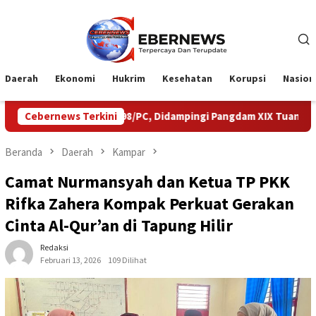
Loncat
ke
konten
Daerah
Ekonomi
Hukrim
Kesehatan
Korupsi
Nasion
8/PC, Didampingi Pangdam XIX Tuanku Tambusai
Cebernews Terkini
Ekspedisi 
Beranda
Daerah
Kampar
Camat Nurmansyah dan Ketua TP PKK
Rifka Zahera Kompak Perkuat Gerakan
Cinta Al-Qur’an di Tapung Hilir
Redaksi
Februari 13, 2026
109 Dilihat