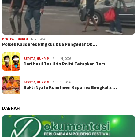
BERITA
,
HUKRIM
Mei 3, 2026
Polsek Kalideres Ringkus Dua Pengedar Ob…
BERITA
,
HUKRIM
April 21, 2026
Dari hasil Tes Urin Polisi Tetapkan Ters…
BERITA
,
HUKRIM
April 15, 2026
Bukti Nyata Komitmen Kapolres Bengkalis …
DAERAH