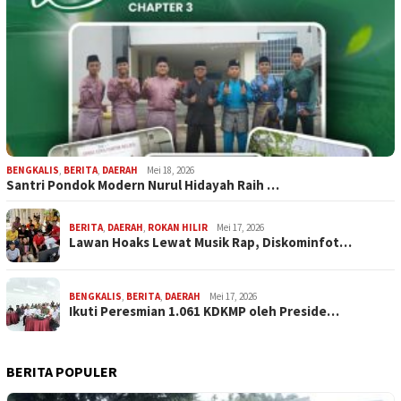
BENGKALIS
,
BERITA
,
DAERAH
Mei 18, 2026
Santri Pondok Modern Nurul Hidayah Raih …
BERITA
,
DAERAH
,
ROKAN HILIR
Mei 17, 2026
Lawan Hoaks Lewat Musik Rap, Diskominfot…
BENGKALIS
,
BERITA
,
DAERAH
Mei 17, 2026
Ikuti Peresmian 1.061 KDKMP oleh Preside…
BERITA POPULER