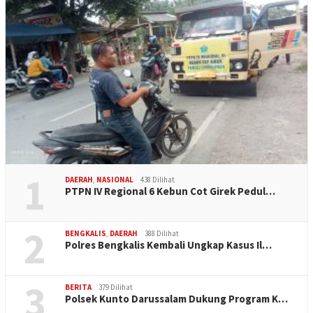
1
DAERAH
,
NASIONAL
438 Dilihat
PTPN IV Regional 6 Kebun Cot Girek Pedul…
2
BENGKALIS
,
DAERAH
388 Dilihat
Polres Bengkalis Kembali Ungkap Kasus Il…
3
BERITA
379 Dilihat
Polsek Kunto Darussalam Dukung Program K…