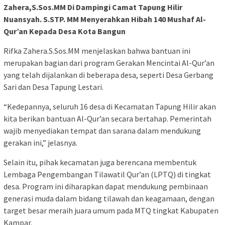
Zahera,S.Sos.MM Di Dampingi Camat Tapung Hilir
Nuansyah. S.STP. MM Menyerahkan Hibah 140 Mushaf Al-
Qur’an Kepada Desa Kota Bangun
Rifka Zahera.S.Sos.MM menjelaskan bahwa bantuan ini
merupakan bagian dari program Gerakan Mencintai Al-Qur’an
yang telah dijalankan di beberapa desa, seperti Desa Gerbang
Sari dan Desa Tapung Lestari.
“Kedepannya, seluruh 16 desa di Kecamatan Tapung Hilir akan
kita berikan bantuan Al-Qur’an secara bertahap. Pemerintah
wajib menyediakan tempat dan sarana dalam mendukung
gerakan ini,” jelasnya.
Selain itu, pihak kecamatan juga berencana membentuk
Lembaga Pengembangan Tilawatil Qur’an (LPTQ) di tingkat
desa. Program ini diharapkan dapat mendukung pembinaan
generasi muda dalam bidang tilawah dan keagamaan, dengan
target besar meraih juara umum pada MTQ tingkat Kabupaten
Kampar.