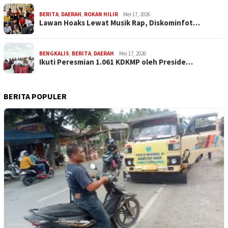
BERITA
,
DAERAH
,
ROKAN HILIR
Mei 17, 2026
Lawan Hoaks Lewat Musik Rap, Diskominfot…
BENGKALIS
,
BERITA
,
DAERAH
Mei 17, 2026
Ikuti Peresmian 1.061 KDKMP oleh Preside…
BERITA POPULER