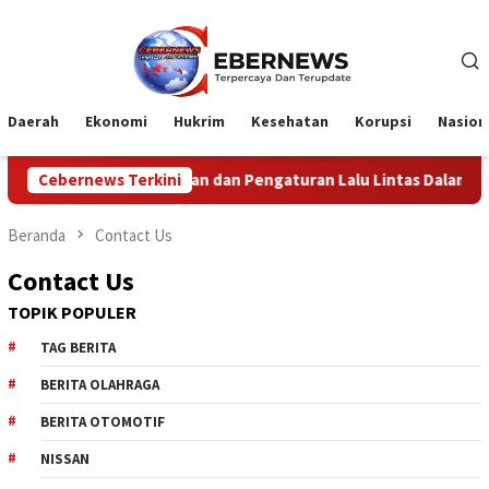
Loncat
ke
konten
Daerah
Ekonomi
Hukrim
Kesehatan
Korupsi
Nasion
nakan Pengamanan dan Pengaturan Lalu Lintas Dalam Rangka Ku
Cebernews Terkini
Beranda
Contact Us
Contact Us
TOPIK POPULER
TAG BERITA
BERITA OLAHRAGA
BERITA OTOMOTIF
NISSAN