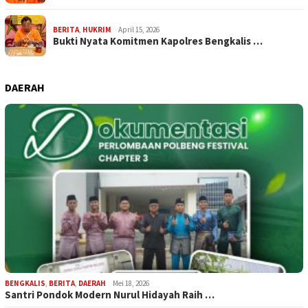
BERITA
,
HUKRIM
April 15, 2026
Bukti Nyata Komitmen Kapolres Bengkalis …
DAERAH
BENGKALIS
,
BERITA
,
DAERAH
Mei 18, 2026
Santri Pondok Modern Nurul Hidayah Raih …