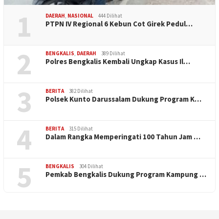
1
DAERAH
,
NASIONAL
444 Dilihat
PTPN IV Regional 6 Kebun Cot Girek Pedul…
2
BENGKALIS
,
DAERAH
389 Dilihat
Polres Bengkalis Kembali Ungkap Kasus Il…
3
BERITA
382 Dilihat
Polsek Kunto Darussalam Dukung Program K…
4
BERITA
315 Dilihat
Dalam Rangka Memperingati 100 Tahun Jam …
5
BENGKALIS
304 Dilihat
Pemkab Bengkalis Dukung Program Kampung …