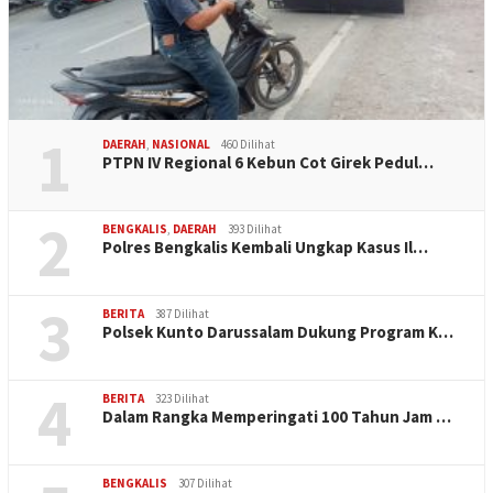
1
DAERAH
,
NASIONAL
460 Dilihat
PTPN IV Regional 6 Kebun Cot Girek Pedul…
2
BENGKALIS
,
DAERAH
393 Dilihat
Polres Bengkalis Kembali Ungkap Kasus Il…
3
BERITA
387 Dilihat
Polsek Kunto Darussalam Dukung Program K…
4
BERITA
323 Dilihat
Dalam Rangka Memperingati 100 Tahun Jam …
BENGKALIS
307 Dilihat