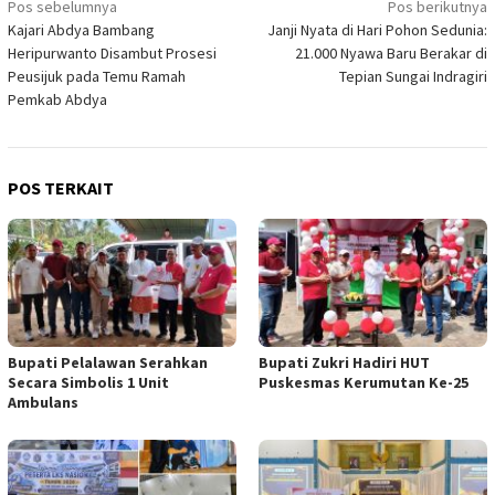
Navigasi
Pos sebelumnya
Pos berikutnya
Kajari Abdya Bambang
Janji Nyata di Hari Pohon Sedunia:
pos
Heripurwanto Disambut Prosesi
21.000 Nyawa Baru Berakar di
Peusijuk pada Temu Ramah
Tepian Sungai Indragiri
Pemkab Abdya
POS TERKAIT
Bupati Pelalawan Serahkan
Bupati Zukri Hadiri HUT
Secara Simbolis 1 Unit
Puskesmas Kerumutan Ke-25
Ambulans