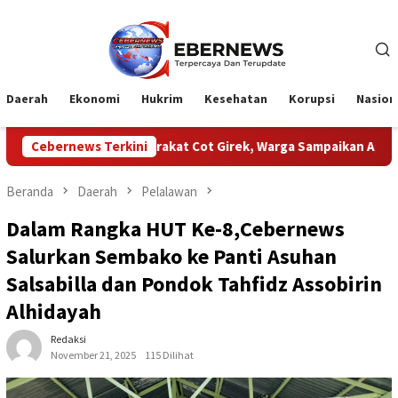
Loncat
ke
konten
Daerah
Ekonomi
Hukrim
Kesehatan
Korupsi
Nasion
 Masyarakat Cot Girek, Warga Sampaikan Apresiasi
Cebernews Terkini
HUT Ke
Beranda
Daerah
Pelalawan
Dalam Rangka HUT Ke-8,Cebernews
Salurkan Sembako ke Panti Asuhan
Salsabilla dan Pondok Tahfidz Assobirin
Alhidayah
Redaksi
November 21, 2025
115 Dilihat