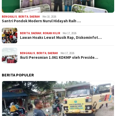
BENGKALIS
,
BERITA
,
DAERAH
Mei 18, 2026
Santri Pondok Modern Nurul Hidayah Raih …
BERITA
,
DAERAH
,
ROKAN HILIR
Mei 17, 2026
Lawan Hoaks Lewat Musik Rap, Diskominfot…
BENGKALIS
,
BERITA
,
DAERAH
Mei 17, 2026
Ikuti Peresmian 1.061 KDKMP oleh Preside…
BERITA POPULER