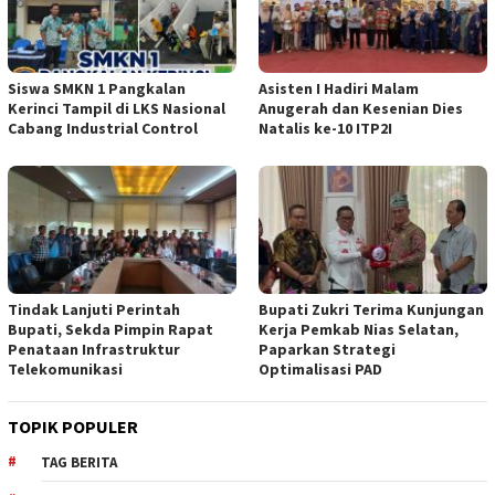
Siswa SMKN 1 Pangkalan
Asisten I Hadiri Malam
Kerinci Tampil di LKS Nasional
Anugerah dan Kesenian Dies
Cabang Industrial Control
Natalis ke-10 ITP2I
Tindak Lanjuti Perintah
Bupati Zukri Terima Kunjungan
Bupati, Sekda Pimpin Rapat
Kerja Pemkab Nias Selatan,
Penataan Infrastruktur
Paparkan Strategi
Telekomunikasi
Optimalisasi PAD
TOPIK POPULER
TAG BERITA