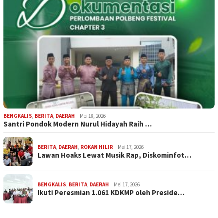
BENGKALIS
,
BERITA
,
DAERAH
Mei 18, 2026
Santri Pondok Modern Nurul Hidayah Raih …
BERITA
,
DAERAH
,
ROKAN HILIR
Mei 17, 2026
Lawan Hoaks Lewat Musik Rap, Diskominfot…
BENGKALIS
,
BERITA
,
DAERAH
Mei 17, 2026
Ikuti Peresmian 1.061 KDKMP oleh Preside…