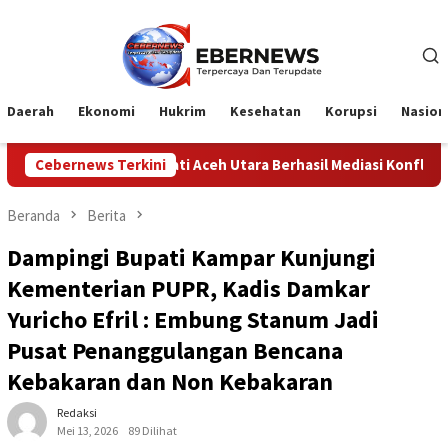
Loncat
ke
konten
Daerah
Ekonomi
Hukrim
Kesehatan
Korupsi
Nasion
Bupati Aceh Utara Berhasil Mediasi Konflik PTPN Dengan Masyar
Cebernews Terkini
Beranda
Berita
Dampingi Bupati Kampar Kunjungi
Kementerian PUPR, Kadis Damkar
Yuricho Efril : Embung Stanum Jadi
Pusat Penanggulangan Bencana
Kebakaran dan Non Kebakaran
Redaksi
Mei 13, 2026
89 Dilihat