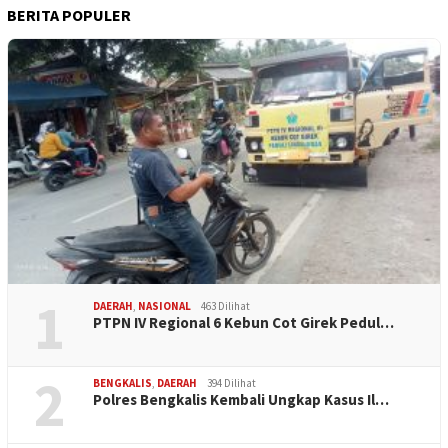
BERITA POPULER
1
DAERAH
,
NASIONAL
463 Dilihat
PTPN IV Regional 6 Kebun Cot Girek Pedul…
2
BENGKALIS
,
DAERAH
394 Dilihat
Polres Bengkalis Kembali Ungkap Kasus Il…