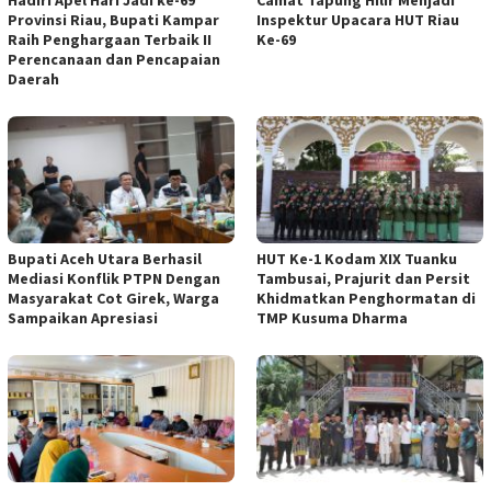
Hadiri Apel Hari Jadi ke-69
Camat Tapung Hilir Menjadi
Provinsi Riau, Bupati Kampar
Inspektur Upacara HUT Riau
Raih Penghargaan Terbaik II
Ke-69
Perencanaan dan Pencapaian
Daerah
Bupati Aceh Utara Berhasil
HUT Ke-1 Kodam XIX Tuanku
Mediasi Konflik PTPN Dengan
Tambusai, Prajurit dan Persit
Masyarakat Cot Girek, Warga
Khidmatkan Penghormatan di
Sampaikan Apresiasi
TMP Kusuma Dharma