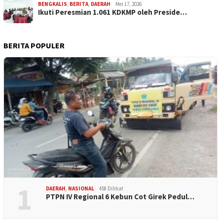
BENGKALIS
,
BERITA
,
DAERAH
Mei 17, 2026
Ikuti Peresmian 1.061 KDKMP oleh Preside…
BERITA POPULER
1
DAERAH
,
NASIONAL
458 Dilihat
PTPN IV Regional 6 Kebun Cot Girek Pedul…