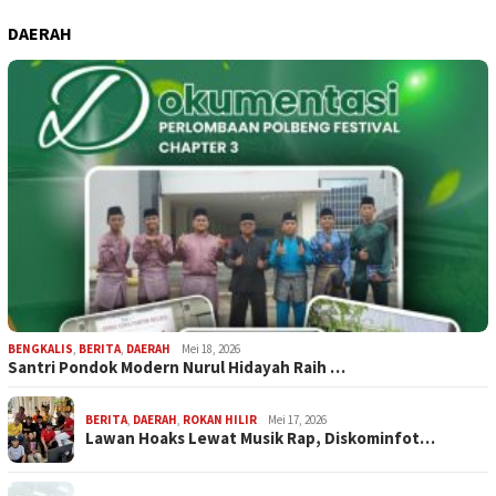
DAERAH
BENGKALIS
,
BERITA
,
DAERAH
Mei 18, 2026
Santri Pondok Modern Nurul Hidayah Raih …
BERITA
,
DAERAH
,
ROKAN HILIR
Mei 17, 2026
Lawan Hoaks Lewat Musik Rap, Diskominfot…