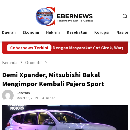
Loncat
ke
konten
Daerah
Ekonomi
Hukrim
Kesehatan
Korupsi
Nasion
 Konflik PTPN Dengan Masyarakat Cot Girek, Warga Sampaikan Apr
Cebernews Terkini
Beranda
Otomotif
Demi Xpander, Mitsubishi Bakal
Mengimpor Kembali Pajero Sport
Cebernih
Maret 16, 2019
84 Dilihat