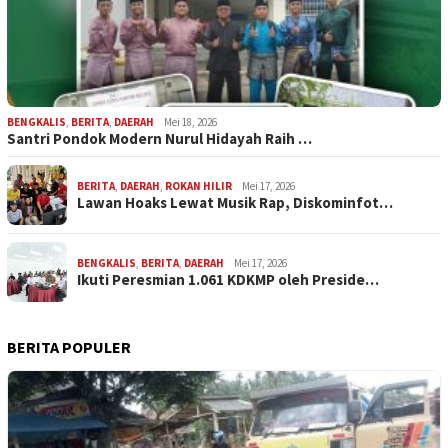
BENGKALIS
,
BERITA
,
DAERAH
Mei 18, 2026
Santri Pondok Modern Nurul Hidayah Raih …
BERITA
,
DAERAH
,
ROKAN HILIR
Mei 17, 2026
Lawan Hoaks Lewat Musik Rap, Diskominfot…
BENGKALIS
,
BERITA
,
DAERAH
Mei 17, 2026
Ikuti Peresmian 1.061 KDKMP oleh Preside…
BERITA POPULER