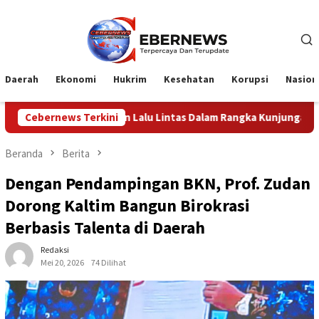
Loncat
ke
konten
Daerah
Ekonomi
Hukrim
Kesehatan
Korupsi
Nasion
alu Lintas Dalam Rangka Kunjungan Menteri Pertahanan RI
Cebernews Terkini
Beranda
Berita
Dengan Pendampingan BKN, Prof. Zudan
Dorong Kaltim Bangun Birokrasi
Berbasis Talenta di Daerah
Redaksi
Mei 20, 2026
74 Dilihat