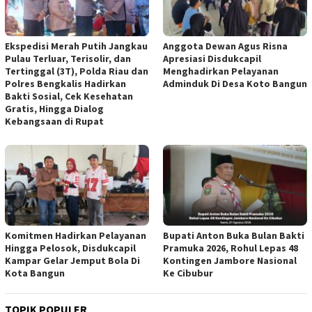
Ekspedisi Merah Putih Jangkau
Anggota Dewan Agus Risna
Pulau Terluar, Terisolir, dan
Apresiasi Disdukcapil
Tertinggal (3T), Polda Riau dan
Menghadirkan Pelayanan
Polres Bengkalis Hadirkan
Adminduk Di Desa Koto Bangun
Bakti Sosial, Cek Kesehatan
Gratis, Hingga Dialog
Kebangsaan di Rupat
Komitmen Hadirkan Pelayanan
Bupati Anton Buka Bulan Bakti
Hingga Pelosok, Disdukcapil
Pramuka 2026, Rohul Lepas 48
Kampar Gelar Jemput Bola Di
Kontingen Jambore Nasional
Kota Bangun
Ke Cibubur
TOPIK POPULER