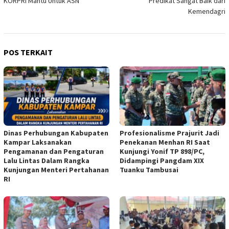
KORPRI Mantu Untuk ASN
Predikat Sangat Baik dari
Kemendagri
POS TERKAIT
Dinas Perhubungan Kabupaten
Profesionalisme Prajurit Jadi
Kampar Laksanakan
Penekanan Menhan RI Saat
Pengamanan dan Pengaturan
Kunjungi Yonif TP 898/PC,
Lalu Lintas Dalam Rangka
Didampingi Pangdam XIX
Kunjungan Menteri Pertahanan
Tuanku Tambusai
RI