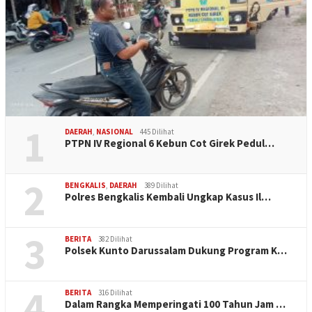
1
DAERAH
,
NASIONAL
445 Dilihat
PTPN IV Regional 6 Kebun Cot Girek Pedul…
2
BENGKALIS
,
DAERAH
389 Dilihat
Polres Bengkalis Kembali Ungkap Kasus Il…
3
BERITA
382 Dilihat
Polsek Kunto Darussalam Dukung Program K…
4
BERITA
316 Dilihat
Dalam Rangka Memperingati 100 Tahun Jam …