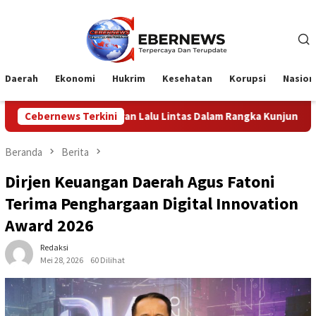
Loncat
ke
konten
Daerah
Ekonomi
Hukrim
Kesehatan
Korupsi
Nasion
Lalu Lintas Dalam Rangka Kunjungan Menteri Pertahanan RI
Cebernews Terkini
Beranda
Berita
Dirjen Keuangan Daerah Agus Fatoni
Terima Penghargaan Digital Innovation
Award 2026
Redaksi
Mei 28, 2026
60 Dilihat