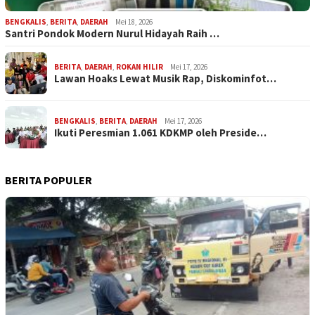
BENGKALIS
,
BERITA
,
DAERAH
Mei 18, 2026
Santri Pondok Modern Nurul Hidayah Raih …
BERITA
,
DAERAH
,
ROKAN HILIR
Mei 17, 2026
Lawan Hoaks Lewat Musik Rap, Diskominfot…
BENGKALIS
,
BERITA
,
DAERAH
Mei 17, 2026
Ikuti Peresmian 1.061 KDKMP oleh Preside…
BERITA POPULER