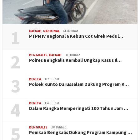
1
DAERAH
,
NASIONAL
443 Dilihat
PTPN IV Regional 6 Kebun Cot Girek Pedul…
2
BENGKALIS
,
DAERAH
389 Dilihat
Polres Bengkalis Kembali Ungkap Kasus Il…
3
BERITA
382 Dilihat
Polsek Kunto Darussalam Dukung Program K…
4
BERITA
304 Dilihat
Dalam Rangka Memperingati 100 Tahun Jam …
5
BENGKALIS
304 Dilihat
Pemkab Bengkalis Dukung Program Kampung …