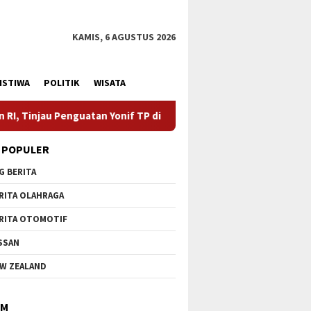
KAMIS, 6 AGUSTUS 2026
ISTIWA
POLITIK
WISATA
if TP di Bengkalis dan Kampar
Dipersip Rokan Hilir Raih
 POPULER
G BERITA
RITA OLAHRAGA
RITA OTOMOTIF
SSAN
W ZEALAND
IM