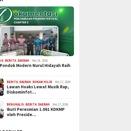
IS
,
BERITA
,
DAERAH
Mei 18, 2026
 Pondok Modern Nurul Hidayah Raih
BERITA
,
DAERAH
,
ROKAN HILIR
Mei 17, 2026
Lawan Hoaks Lewat Musik Rap,
Diskominfot…
BENGKALIS
,
BERITA
,
DAERAH
Mei 17, 2026
Ikuti Peresmian 1.061 KDKMP
oleh Preside…