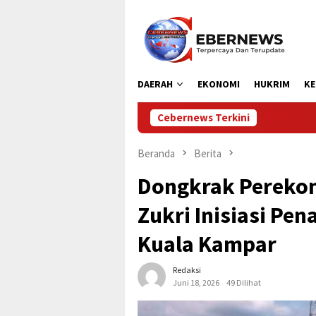
Loncat
ke
konten
DAERAH
EKONOMI
HUKRIM
KE
Cebernews Terkini
Kodam XIX Tuank
Beranda
Berita
Dongkrak Perekon
Zukri Inisiasi Pen
Kuala Kampar
Redaksi
Juni 18, 2026
49 Dilihat