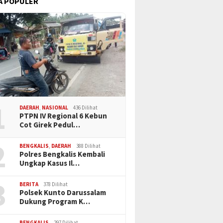
A POPULER
1
DAERAH
,
NASIONAL
436 Dilihat
PTPN IV Regional 6 Kebun
Cot Girek Pedul…
2
BENGKALIS
,
DAERAH
388 Dilihat
Polres Bengkalis Kembali
Ungkap Kasus Il…
3
BERITA
378 Dilihat
Polsek Kunto Darussalam
Dukung Program K…
BENGKALIS
297 Dilihat