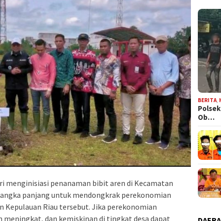
BERITA
,
Polsek
Ob…
ri menginisiasi penanaman bibit aren di Kecamatan
n jangka panjang untuk mendongkrak perekonomian
n Kepulauan Riau tersebut. Jika perekonomian
 meningkat, dan kemiskinan di tingkat desa dapat
DAER