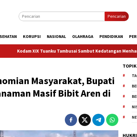
Pencarian
SEHATAN
KORUPSI
NASIONAL
OLAHRAGA
PENDIDIKAN
PER
u Tambusai Sambut Kedatangan Menhan RI, Tinjau Penguatan Yon
TOPIK
TA
omian Masyarakat, Bupati
BE
anaman Masif Bibit Aren di
BE
NI
NE
HUKR