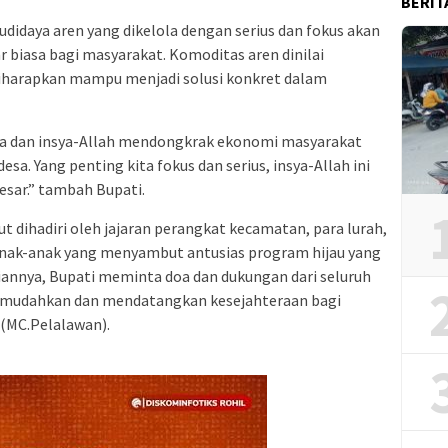
BERIT
budidaya aren yang dikelola dengan serius dan fokus akan
iasa bagi masyarakat. Komoditas aren dinilai
 diharapkan mampu menjadi solusi konkret dalam
iasa dan insya-Allah mendongkrak ekonomi masyarakat
sa. Yang penting kita fokus dan serius, insya-Allah ini
ar.” tambah Bupati.
t dihadiri oleh jajaran perangkat kecamatan, para lurah,
anak-anak yang menyambut antusias program hijau yang
aiannya, Bupati meminta doa dan dukungan dari seluruh
i dimudahkan dan mendatangkan kesejahteraan bagi
(MC.Pelalawan).