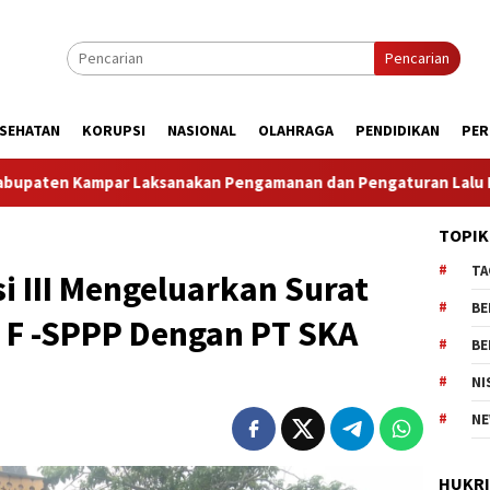
Pencarian
SEHATAN
KORUPSI
NASIONAL
OLAHRAGA
PENDIDIKAN
PER
gamanan dan Pengaturan Lalu Lintas Dalam Rangka Kunjungan M
TOPIK
TA
 III Mengeluarkan Surat
BE
F -SPPP Dengan PT SKA
BE
NI
NE
HUKR