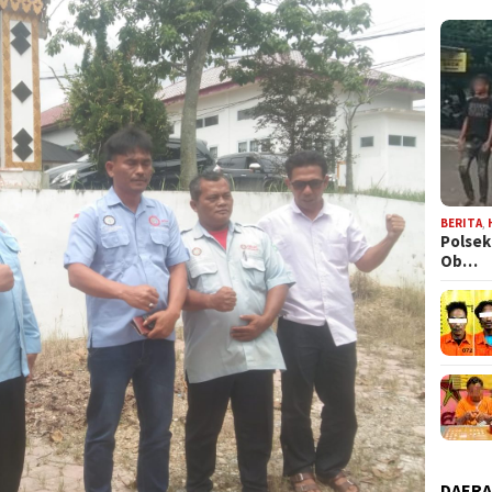
BERITA
,
Polsek
Ob…
DAER