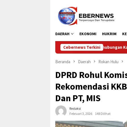
Loncat
ke
konten
DAERAH
EKONOMI
HUKRIM
KE
Dinas Perhubungan Kabupaten Kampar Laksanakan Pen
Cebernews Terkini
Beranda
Daerah
Rokan Hulu
DPRD Rohul Komisi
Rekomendasi KKB 
Dan PT, MIS
Redaksi
Februari 3, 2026
148 Dilihat