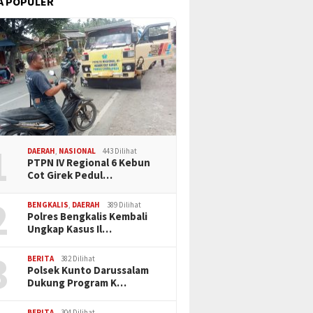
A POPULER
1
DAERAH
,
NASIONAL
443 Dilihat
PTPN IV Regional 6 Kebun
Cot Girek Pedul…
2
BENGKALIS
,
DAERAH
389 Dilihat
Polres Bengkalis Kembali
Ungkap Kasus Il…
3
BERITA
382 Dilihat
Polsek Kunto Darussalam
Dukung Program K…
BERITA
304 Dilihat