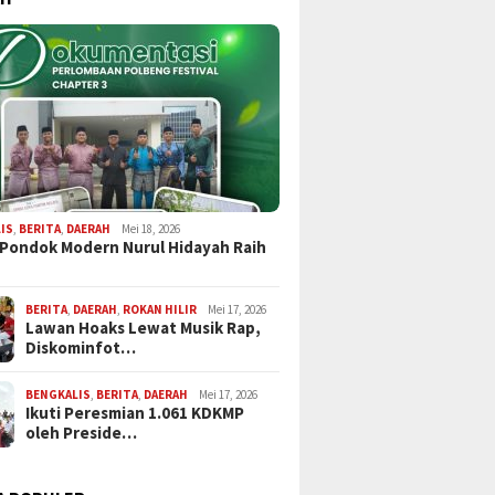
IS
,
BERITA
,
DAERAH
Mei 18, 2026
 Pondok Modern Nurul Hidayah Raih
BERITA
,
DAERAH
,
ROKAN HILIR
Mei 17, 2026
Lawan Hoaks Lewat Musik Rap,
Diskominfot…
BENGKALIS
,
BERITA
,
DAERAH
Mei 17, 2026
Ikuti Peresmian 1.061 KDKMP
oleh Preside…