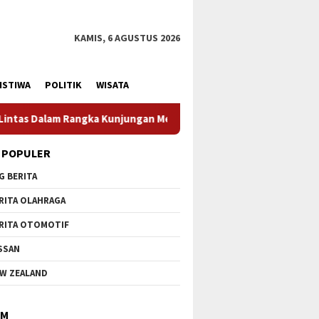
KAMIS, 6 AGUSTUS 2026
ISTIWA
POLITIK
WISATA
enteri Pertahanan RI
Profesionalisme Prajurit Jadi Pe
 POPULER
G BERITA
RITA OLAHRAGA
RITA OTOMOTIF
SSAN
W ZEALAND
IM