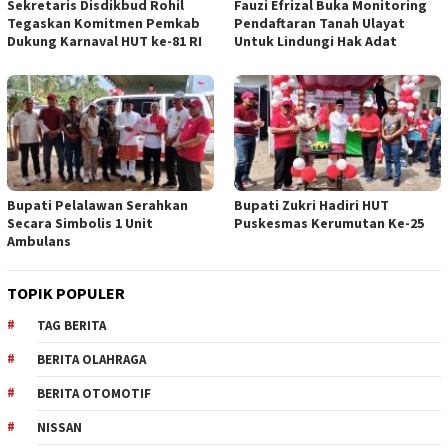
Sekretaris Disdikbud Rohil
Fauzi Efrizal Buka Monitoring
Tegaskan Komitmen Pemkab
Pendaftaran Tanah Ulayat
Dukung Karnaval HUT ke-81 RI
Untuk Lindungi Hak Adat
Bupati Pelalawan Serahkan
Bupati Zukri Hadiri HUT
Secara Simbolis 1 Unit
Puskesmas Kerumutan Ke-25
Ambulans
TOPIK POPULER
TAG BERITA
BERITA OLAHRAGA
BERITA OTOMOTIF
NISSAN