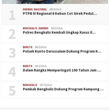
1
DAERAH
,
NASIONAL
458 Dilihat
PTPN IV Regional 6 Kebun Cot Girek Pedul…
2
BENGKALIS
,
DAERAH
393 Dilihat
Polres Bengkalis Kembali Ungkap Kasus Il…
3
BERITA
386 Dilihat
Polsek Kunto Darussalam Dukung Program K…
4
BERITA
318 Dilihat
Dalam Rangka Memperingati 100 Tahun Jam …
5
BENGKALIS
307 Dilihat
Pemkab Bengkalis Dukung Program Kampung …