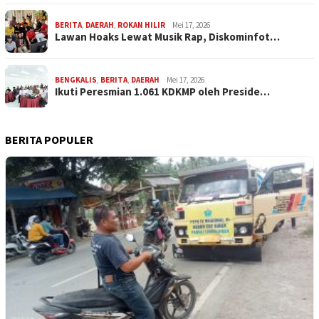
BERITA
,
DAERAH
,
ROKAN HILIR
Mei 17, 2026
Lawan Hoaks Lewat Musik Rap, Diskominfot…
BENGKALIS
,
BERITA
,
DAERAH
Mei 17, 2026
Ikuti Peresmian 1.061 KDKMP oleh Preside…
BERITA POPULER