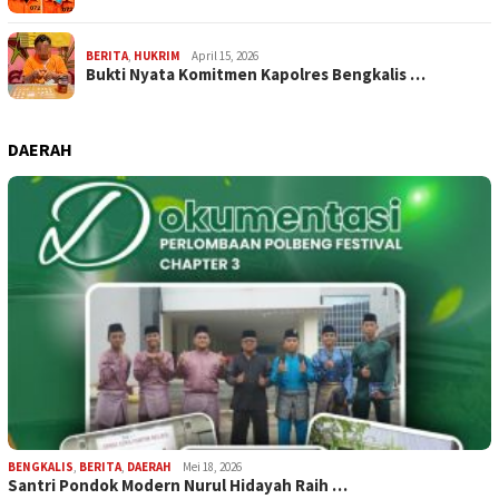
BERITA
,
HUKRIM
April 15, 2026
Bukti Nyata Komitmen Kapolres Bengkalis …
DAERAH
BENGKALIS
,
BERITA
,
DAERAH
Mei 18, 2026
Santri Pondok Modern Nurul Hidayah Raih …