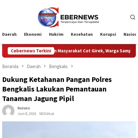
Loncat
ke
konten
Daerah
Ekonomi
Hukrim
Kesehatan
Korupsi
Nasion
 Dengan Masyarakat Cot Girek, Warga Sampaikan Apresiasi
Cebernews Terkini
Beranda
Daerah
Bengkalis
Dukung Ketahanan Pangan Polres
Bengkalis Lakukan Pemantauan
Tanaman Jagung Pipil
Redaksi
Juni 8, 2026
58 Dilihat