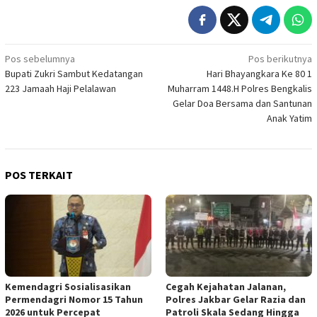
Navigasi
Pos sebelumnya
Pos berikutnya
Bupati Zukri Sambut Kedatangan
Hari Bhayangkara Ke 80 1
pos
223 Jamaah Haji Pelalawan
Muharram 1448.H Polres Bengkalis
Gelar Doa Bersama dan Santunan
Anak Yatim
POS TERKAIT
Kemendagri Sosialisasikan
Cegah Kejahatan Jalanan,
Permendagri Nomor 15 Tahun
Polres Jakbar Gelar Razia dan
2026 untuk Percepat
Patroli Skala Sedang Hingga