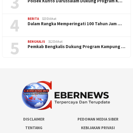
3
Polsek Kunto Darussalam Dukung Program K…
4
BERITA
323 Dilihat
Dalam Rangka Memperingati 100 Tahun Jam …
5
BENGKALIS
312 Dilihat
Pemkab Bengkalis Dukung Program Kampung …
DISCLAIMER
PEDOMAN MEDIA SIBER
TENTANG
KEBIJAKAN PRIVASI