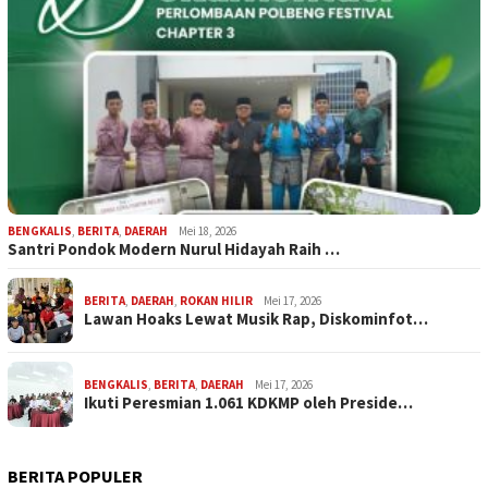
BENGKALIS
,
BERITA
,
DAERAH
Mei 18, 2026
Santri Pondok Modern Nurul Hidayah Raih …
BERITA
,
DAERAH
,
ROKAN HILIR
Mei 17, 2026
Lawan Hoaks Lewat Musik Rap, Diskominfot…
BENGKALIS
,
BERITA
,
DAERAH
Mei 17, 2026
Ikuti Peresmian 1.061 KDKMP oleh Preside…
BERITA POPULER