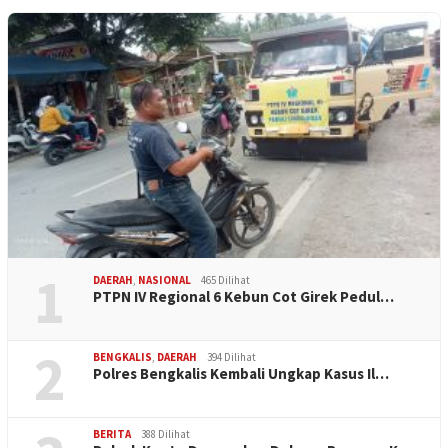
1
DAERAH
,
NASIONAL
465 Dilihat
PTPN IV Regional 6 Kebun Cot Girek Pedul…
2
BENGKALIS
,
DAERAH
394 Dilihat
Polres Bengkalis Kembali Ungkap Kasus Il…
BERITA
388 Dilihat