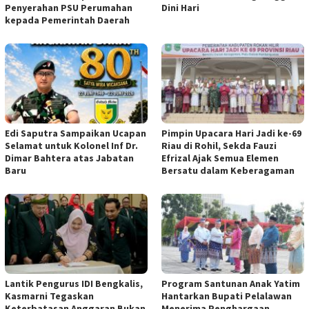
Penyerahan PSU Perumahan
Dini Hari
kepada Pemerintah Daerah
Edi Saputra Sampaikan Ucapan
Pimpin Upacara Hari Jadi ke-69
Selamat untuk Kolonel Inf Dr.
Riau di Rohil, Sekda Fauzi
Dimar Bahtera atas Jabatan
Efrizal Ajak Semua Elemen
Baru
Bersatu dalam Keberagaman
Lantik Pengurus IDI Bengkalis,
Program Santunan Anak Yatim
Kasmarni Tegaskan
Hantarkan Bupati Pelalawan
Keterbatasan Anggaran Bukan
Menerima Penghargaan