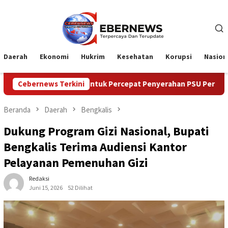
Loncat
ke
konten
Daerah
Ekonomi
Hukrim
Kesehatan
Korupsi
Nasion
2026 untuk Percepat Penyerahan PSU Perumahan kepada Pemerin
Cebernews Terkini
Beranda
Daerah
Bengkalis
Dukung Program Gizi Nasional, Bupati
Bengkalis Terima Audiensi Kantor
Pelayanan Pemenuhan Gizi
Redaksi
Juni 15, 2026
52 Dilihat