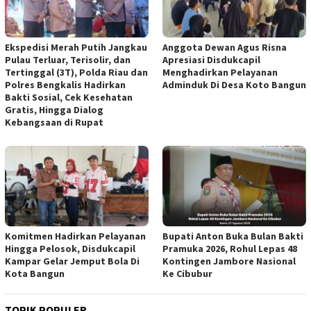
Ekspedisi Merah Putih Jangkau
Anggota Dewan Agus Risna
Pulau Terluar, Terisolir, dan
Apresiasi Disdukcapil
Tertinggal (3T), Polda Riau dan
Menghadirkan Pelayanan
Polres Bengkalis Hadirkan
Adminduk Di Desa Koto Bangun
Bakti Sosial, Cek Kesehatan
Gratis, Hingga Dialog
Kebangsaan di Rupat
Komitmen Hadirkan Pelayanan
Bupati Anton Buka Bulan Bakti
Hingga Pelosok, Disdukcapil
Pramuka 2026, Rohul Lepas 48
Kampar Gelar Jemput Bola Di
Kontingen Jambore Nasional
Kota Bangun
Ke Cibubur
TOPIK POPULER