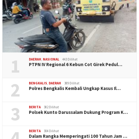
1
DAERAH
,
NASIONAL
443 Dilihat
PTPN IV Regional 6 Kebun Cot Girek Pedul…
2
BENGKALIS
,
DAERAH
389 Dilihat
Polres Bengkalis Kembali Ungkap Kasus Il…
3
BERITA
382 Dilihat
Polsek Kunto Darussalam Dukung Program K…
4
BERITA
304 Dilihat
Dalam Rangka Memperingati 100 Tahun Jam …