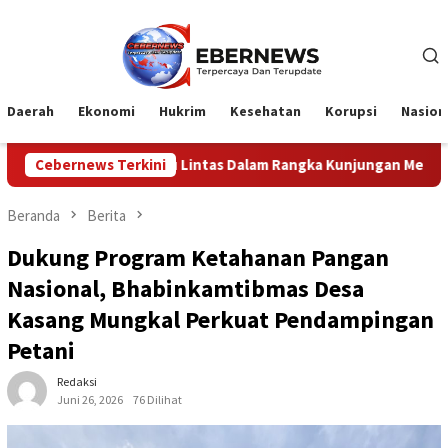
Loncat
ke
konten
Daerah
Ekonomi
Hukrim
Kesehatan
Korupsi
Nasion
intas Dalam Rangka Kunjungan Menteri Pertahanan RI
Cebernews Terkini
Beranda
Berita
Dukung Program Ketahanan Pangan
Nasional, Bhabinkamtibmas Desa
Kasang Mungkal Perkuat Pendampingan
Petani
Redaksi
Juni 26, 2026
76 Dilihat