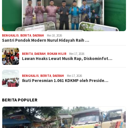
BENGKALIS
,
BERITA
,
DAERAH
Mei 18, 2026
Santri Pondok Modern Nurul Hidayah Raih …
BERITA
,
DAERAH
,
ROKAN HILIR
Mei 17, 2026
Lawan Hoaks Lewat Musik Rap, Diskominfot…
BENGKALIS
,
BERITA
,
DAERAH
Mei 17, 2026
Ikuti Peresmian 1.061 KDKMP oleh Preside…
BERITA POPULER