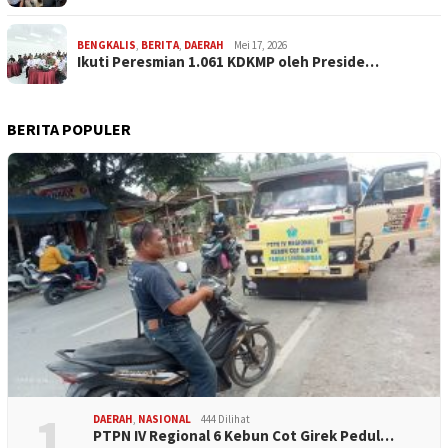
BENGKALIS
,
BERITA
,
DAERAH
Mei 17, 2026
Ikuti Peresmian 1.061 KDKMP oleh Preside…
BERITA POPULER
1
DAERAH
,
NASIONAL
444 Dilihat
PTPN IV Regional 6 Kebun Cot Girek Pedul…