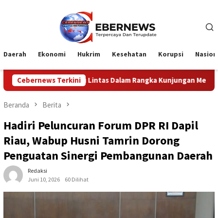
Loncat
ke
konten
Daerah
Ekonomi
Hukrim
Kesehatan
Korupsi
Nasion
Lintas Dalam Rangka Kunjungan Menteri Pertahanan RI
Cebernews Terkini
Beranda
Berita
Hadiri Peluncuran Forum DPR RI Dapil
Riau, Wabup Husni Tamrin Dorong
Penguatan Sinergi Pembangunan Daerah
Redaksi
Juni 10, 2026
60 Dilihat