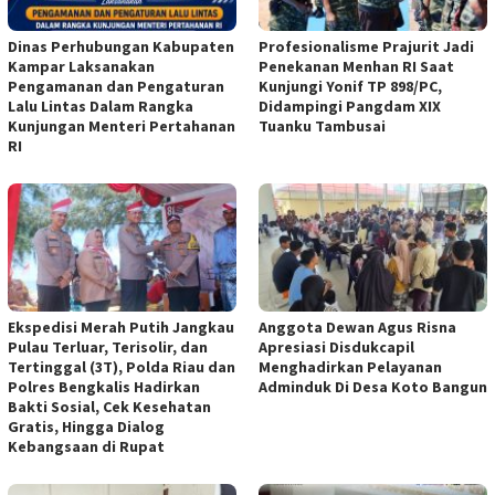
Dinas Perhubungan Kabupaten
Profesionalisme Prajurit Jadi
Kampar Laksanakan
Penekanan Menhan RI Saat
Pengamanan dan Pengaturan
Kunjungi Yonif TP 898/PC,
Lalu Lintas Dalam Rangka
Didampingi Pangdam XIX
Kunjungan Menteri Pertahanan
Tuanku Tambusai
RI
Ekspedisi Merah Putih Jangkau
Anggota Dewan Agus Risna
Pulau Terluar, Terisolir, dan
Apresiasi Disdukcapil
Tertinggal (3T), Polda Riau dan
Menghadirkan Pelayanan
Polres Bengkalis Hadirkan
Adminduk Di Desa Koto Bangun
Bakti Sosial, Cek Kesehatan
Gratis, Hingga Dialog
Kebangsaan di Rupat