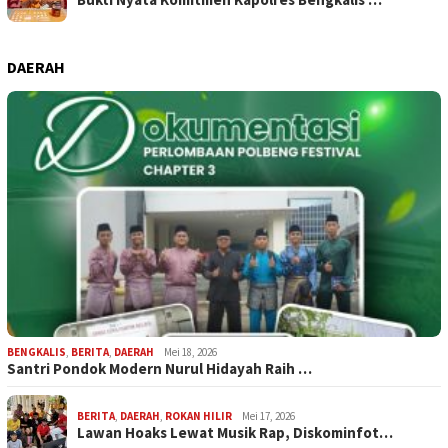
DAERAH
BENGKALIS
,
BERITA
,
DAERAH
Mei 18, 2026
Santri Pondok Modern Nurul Hidayah Raih …
BERITA
,
DAERAH
,
ROKAN HILIR
Mei 17, 2026
Lawan Hoaks Lewat Musik Rap, Diskominfot…