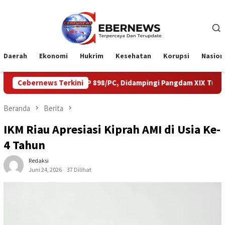
Loncat
ke
konten
Daerah
Ekonomi
Hukrim
Kesehatan
Korupsi
Nasion
f TP 898/PC, Didampingi Pangdam XIX Tuanku Tambusai
Cebernews Terkini
Eks
Beranda
Berita
IKM Riau Apresiasi Kiprah AMI di Usia Ke-
4 Tahun
Redaksi
Juni 24, 2026
37 Dilihat