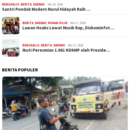
BENGKALIS
,
BERITA
,
DAERAH
Mei 18, 2026
Santri Pondok Modern Nurul Hidayah Raih …
BERITA
,
DAERAH
,
ROKAN HILIR
Mei 17, 2026
Lawan Hoaks Lewat Musik Rap, Diskominfot…
BENGKALIS
,
BERITA
,
DAERAH
Mei 17, 2026
Ikuti Peresmian 1.061 KDKMP oleh Preside…
BERITA POPULER