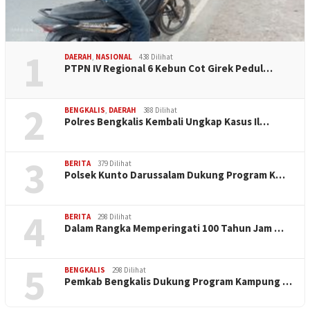
1
DAERAH
,
NASIONAL
438 Dilihat
PTPN IV Regional 6 Kebun Cot Girek Pedul…
2
BENGKALIS
,
DAERAH
388 Dilihat
Polres Bengkalis Kembali Ungkap Kasus Il…
3
BERITA
379 Dilihat
Polsek Kunto Darussalam Dukung Program K…
4
BERITA
298 Dilihat
Dalam Rangka Memperingati 100 Tahun Jam …
5
BENGKALIS
298 Dilihat
Pemkab Bengkalis Dukung Program Kampung …