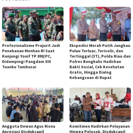
Profesionalisme Prajurit Jadi
Ekspedisi Merah Putih Jangkau
Penekanan Menhan RI Saat
Pulau Terluar, Terisolir, dan
Kunjungi Yonif TP 898/PC,
Tertinggal (3T), Polda Riau dan
Didampingi Pangdam XIX
Polres Bengkalis Hadirkan
Tuanku Tambusai
Bakti Sosial, Cek Kesehatan
Gratis, Hingga Dialog
Kebangsaan di Rupat
Anggota Dewan Agus Risna
Komitmen Hadirkan Pelayanan
Apresiasi Disdukcapil
Hingga Pelosok, Disdukcapil