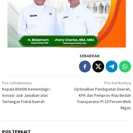
SEBARKAN
Navigasi
Pos sebelumnya
Pos berikutnya
Kepala BSKDN Kemendagri :
Optimalkan Pendapatan Daerah,
pos
Inovasi Jadi Jawaban atas
KPK dan Pemprov Riau Bedah
Tantangan Fiskal Daerah
Transparansi PI 10 Persen Blok
Migas
POS TERKAIT