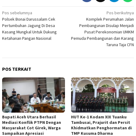
Navigasi
Pos sebelumnya
Pos berikutnya
Polsek Bonai Darussalam Cek
Komplek Perumahan Jalan
pos
Pertumbuhan Jagung Di Desa
Pembangunan Disulap Menjadi
Kasang Mungkal Untuk Dukung
Pusat Perekonomian UMKM
Ketahanan Pangan Nasional
Pemuda Pembangunan dan Karang
Taruna Taja CFN
POS TERKAIT
Bupati Aceh Utara Berhasil
HUT Ke-1 Kodam XIX Tuanku
Mediasi Konflik PTPN Dengan
Tambusai, Prajurit dan Persit
Masyarakat Cot Girek, Warga
Khidmatkan Penghormatan di
Sampaikan Apresiasi
TMP Kusuma Dharma