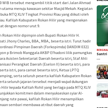
30 WIB tersebut mengambil titik start dari Jalan Ahmad
lan utama menuju kawasan sekitar Masjid Mekah. Kegiatan
buka MTQ XLIV Tingkat Provinsi Riau yang diikuti oleh
Riau. Kafilah Kabupaten Rokan Hilir yang mengenakan
at dengan nomor urut 9.
okan Hilir dipimpin oleh Bupati Rokan Hilir H.
ti Jhony Charles, BBA., MBA., beserta istri. Turut hadir
oordinasi Pimpinan Daerah (Forkopimda) DANDIM 0321
BENGKAL
 Danyon p Brimob Manggala AKBP Efhadoni lilik pamungkas
Santri
ara Asisten Sekretariat Daerah beserta istri, Staf Ahli
…
anisasi Perangkat Daerah (Eselon II) beserta istri, para
serta istri, para camat beserta istri, Ketua LPTQ
damping, serta seluruh peserta kafilah Kabupaten Rokan
erta seluruh jajaran tersebut menjadi wujud dukungan
ilir kepada Kafilah Rohil yang berlaga pada MTQ XLIV
enunjukkan komitmen dalam menyukseskan syiar Al-
njang rute pawai, kafilah Rokan Hilir menampilkan
aan sembari membawa atribut daerah yang