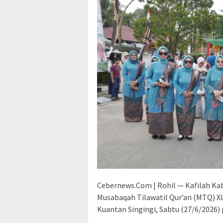
Cebernews.Com | Rohil — Kafilah Ka
Musabaqah Tilawatil Qur’an (MTQ) XL
Kuantan Singingi, Sabtu (27/6/2026) 