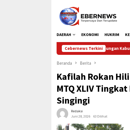
Loncat
ke
konten
DAERAH
EKONOMI
HUKRIM
KE
Dinas Perhubungan Kabupaten Kampar Laksanakan
Cebernews Terkini
Beranda
Berita
Kafilah Rokan Hil
MTQ XLIV Tingkat 
Singingi
Redaksi
Juni 28, 2026
63 Dilihat