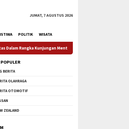
JUMAT, 7 AGUSTUS 2026
ISTIWA
POLITIK
WISATA
an Menteri Pertahanan RI
Profesionalisme Prajurit Jad
 POPULER
G BERITA
RITA OLAHRAGA
RITA OTOMOTIF
SSAN
W ZEALAND
IM