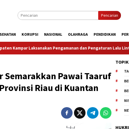
Pencarian
SEHATAN
KORUPSI
NASIONAL
OLAHRAGA
PENDIDIKAN
PER
 Pengamanan dan Pengaturan Lalu Lintas Dalam Rangka Kunjung
TOPIK
TA
ir Semarakkan Pawai Taaruf
BE
Provinsi Riau di Kuantan
BE
NI
NE
HUKR