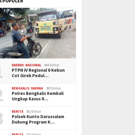
A POPULER
1
DAERAH
,
NASIONAL
444 Dilihat
PTPN IV Regional 6 Kebun
Cot Girek Pedul…
2
BENGKALIS
,
DAERAH
389 Dilihat
Polres Bengkalis Kembali
Ungkap Kasus Il…
3
BERITA
382 Dilihat
Polsek Kunto Darussalam
Dukung Program K…
BERITA
315 Dilihat