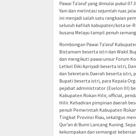
Pawai Ta’aruf yang dimulai pukul 07.
Yani dan melintasi sejumlah ruas ja
ini menjadi salah satu rangkaian pem
seluruh kafilah kabupaten/kota se-
busana Melayu tampil penuh semang
Rombongan Pawai Ta’aruf Kabupaten R
Bistamam beserta istri dan Wakil Bupa
dan mengikuti pawai unsur Forum K
Letkol Diki Apriyadi beserta istri,
dan Sekretaris Daerah beserta istri, p
Bupati beserta istri, para Kepala Org
pejabat administrator (Eselon III) be
Kabupaten Rokan Hilir, official, pen
Hilir. Kehadiran pimpinan daerah bes
penuh Pemerintah Kabupaten Rokan H
Tingkat Provinsi Riau, sekaligus m
Qur’an di Bumi Lancang Kuning. Sepa
kekompakan dan semangat kebersam