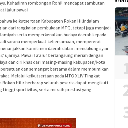
BERIT
ayu. Kehadiran rombongan Rohil mendapat sambutan
i jalur pawai.
ahwa keikutsertaan Kabupaten Rokan Hilir dalam
agian dari rangkaian pembukaan MTQ, tetapi juga menjadi
amiyah serta memperkenalkan budaya daerah kepada
enjadi sarana memperkuat kebersamaan, mempererat
us menunjukkan komitmen daerah dalam mendukung syiar
,” ujarnya. Pawai Ta’aruf berlangsung meriah dengan
ya dan ciri khas dari masing-masing kabupaten/kota
bol persatuan dan semangat bersama dalam membumikan
arakat. Melalui keikutsertaan pada MTQ XLIV Tingkat
 Rokan Hilir berharap seluruh peserta dapat mengikuti
tinggi sportivitas, serta meraih prestasi yang