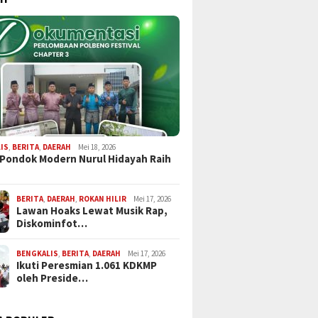
IS
,
BERITA
,
DAERAH
Mei 18, 2026
 Pondok Modern Nurul Hidayah Raih
BERITA
,
DAERAH
,
ROKAN HILIR
Mei 17, 2026
Lawan Hoaks Lewat Musik Rap,
Diskominfot…
BENGKALIS
,
BERITA
,
DAERAH
Mei 17, 2026
Ikuti Peresmian 1.061 KDKMP
oleh Preside…