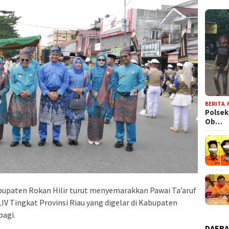
BERITA
,
Polsek
Ob…
bupaten Rokan Hilir turut menyemarakkan Pawai Ta’aruf
IV Tingkat Provinsi Riau yang digelar di Kabupaten
pagi.
DAER