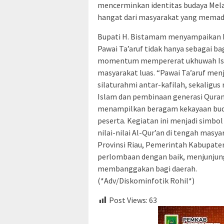
mencerminkan identitas budaya Mel
hangat dari masyarakat yang memadat
Bupati H. Bistamam menyampaikan b
Pawai Ta’aruf tidak hanya sebagai b
momentum mempererat ukhuwah Isl
masyarakat luas. “Pawai Ta’aruf m
silaturahmi antar-kafilah, sekalig
Islam dan pembinaan generasi Qurani
menampilkan beragam kekayaan buda
peserta. Kegiatan ini menjadi sim
nilai-nilai Al-Qur’an di tengah masy
Provinsi Riau, Pemerintah Kabupaten
perlombaan dengan baik, menjunjung 
membanggakan bagi daerah.
(*Adv/Diskominfotik Rohil*)
Post Views:
63