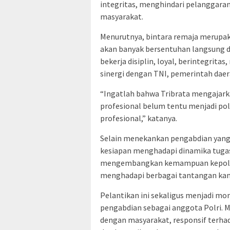
integritas, menghindari pelanggar
masyarakat.
Menurutnya, bintara remaja merupak
akan banyak bersentuhan langsung 
bekerja disiplin, loyal, berintegrit
sinergi dengan TNI, pemerintah daer
“Ingatlah bahwa Tribrata mengajarkan
profesional belum tentu menjadi poli
profesional,” katanya.
Selain menekankan pengabdian yang
kesiapan menghadapi dinamika tugas
mengembangkan kemampuan kepolisia
menghadapi berbagai tantangan kamt
Pelantikan ini sekaligus menjadi m
pengabdian sebagai anggota Polri. M
dengan masyarakat, responsif terh