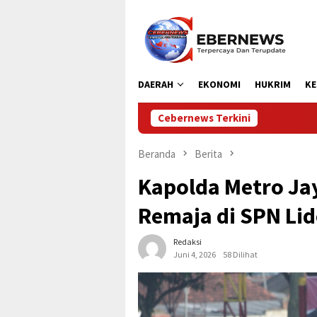
Loncat
ke
konten
DAERAH
EKONOMI
HUKRIM
KE
Cebernews Terkini
Bupati Aceh Utara
Beranda
Berita
Kapolda Metro Jay
Remaja di SPN Li
Redaksi
Juni 4, 2026
58 Dilihat