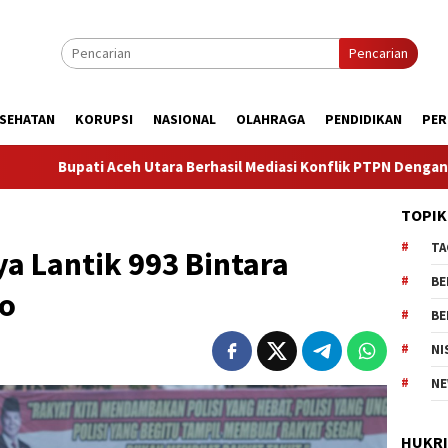
Pencarian
SEHATAN
KORUPSI
NASIONAL
OLAHRAGA
PENDIDIKAN
PER
 Berhasil Mediasi Konflik PTPN Dengan Masyarakat Cot Girek, Wa
TOPIK
TA
a Lantik 993 Bintara
BE
do
BE
NI
NE
HUKR