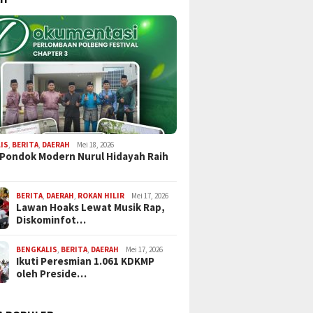
IS
,
BERITA
,
DAERAH
Mei 18, 2026
 Pondok Modern Nurul Hidayah Raih
BERITA
,
DAERAH
,
ROKAN HILIR
Mei 17, 2026
Lawan Hoaks Lewat Musik Rap,
Diskominfot…
BENGKALIS
,
BERITA
,
DAERAH
Mei 17, 2026
Ikuti Peresmian 1.061 KDKMP
oleh Preside…