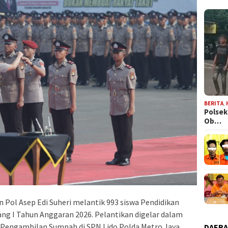
BERITA
,
Polsek
Ob…
 Pol Asep Edi Suheri melantik 993 siswa Pendidikan
g I Tahun Anggaran 2026. Pelantikan digelar dalam
 Pengambilan Sumpah di SPN Lido Polda Metro Jaya,
DAER