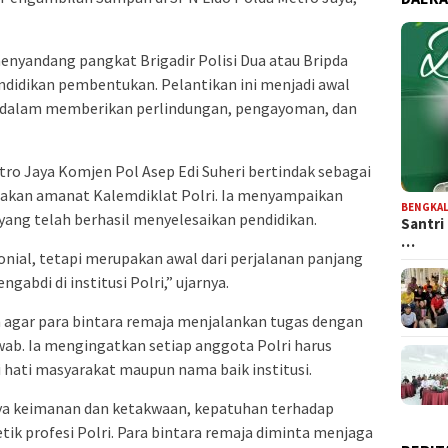
enyandang pangkat Brigadir Polisi Dua atau Bripda
ndidikan pembentukan. Pelantikan ini menjadi awal
i dalam memberikan perlindungan, pengayoman, dan
ro Jaya Komjen Pol Asep Edi Suheri bertindak sebagai
cakan amanat Kalemdiklat Polri. Ia menyampaikan
BENGKAL
yang telah berhasil menyelesaikan pendidikan.
Santri
…
onial, tetapi merupakan awal dari perjalanan panjang
bdi di institusi Polri,” ujarnya.
n agar para bintara remaja menjalankan tugas dengan
awab. Ia mengingatkan setiap anggota Polri harus
 hati masyarakat maupun nama baik institusi.
a keimanan dan ketakwaan, kepatuhan terhadap
etik profesi Polri. Para bintara remaja diminta menjaga