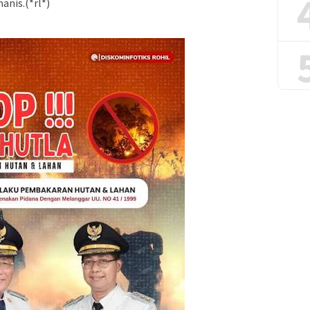
anis.(*rl*)