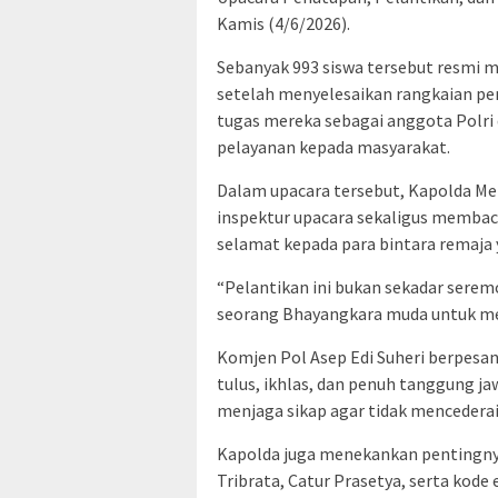
Kamis (4/6/2026).
Sebanyak 993 siswa tersebut resmi m
setelah menyelesaikan rangkaian pe
tugas mereka sebagai anggota Polr
pelayanan kepada masyarakat.
Dalam upacara tersebut, Kapolda Met
inspektur upacara sekaligus memba
selamat kepada para bintara remaja 
“Pelantikan ini bukan sekadar serem
seorang Bhayangkara muda untuk menga
Komjen Pol Asep Edi Suheri berpesa
tulus, ikhlas, dan penuh tanggung j
menjaga sikap agar tidak mencederai
Kapolda juga menekankan pentingny
Tribrata, Catur Prasetya, serta kode 