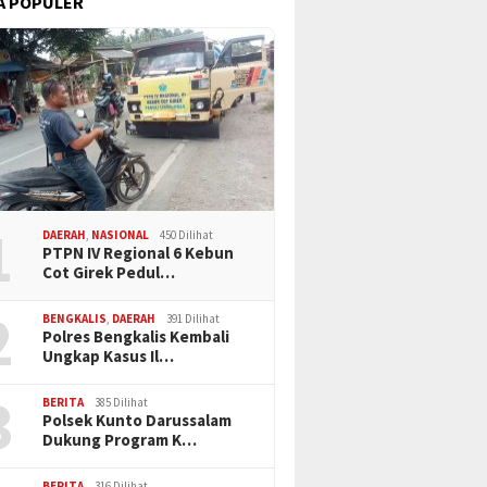
A POPULER
1
DAERAH
,
NASIONAL
450 Dilihat
PTPN IV Regional 6 Kebun
Cot Girek Pedul…
2
BENGKALIS
,
DAERAH
391 Dilihat
Polres Bengkalis Kembali
Ungkap Kasus Il…
3
BERITA
385 Dilihat
Polsek Kunto Darussalam
Dukung Program K…
BERITA
316 Dilihat