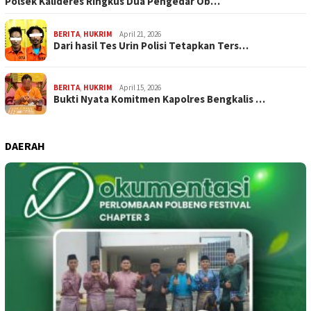
Polsek Kalideres Ringkus Dua Pengedar Ob…
BERITA
,
HUKRIM
April 21, 2026
Dari hasil Tes Urin Polisi Tetapkan Ters…
BERITA
,
HUKRIM
April 15, 2026
Bukti Nyata Komitmen Kapolres Bengkalis …
DAERAH