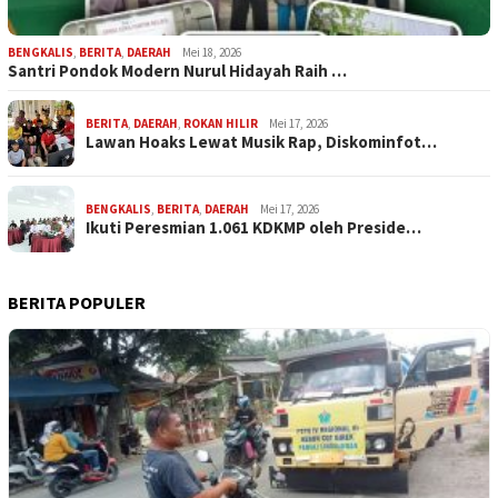
BENGKALIS
,
BERITA
,
DAERAH
Mei 18, 2026
Santri Pondok Modern Nurul Hidayah Raih …
BERITA
,
DAERAH
,
ROKAN HILIR
Mei 17, 2026
Lawan Hoaks Lewat Musik Rap, Diskominfot…
BENGKALIS
,
BERITA
,
DAERAH
Mei 17, 2026
Ikuti Peresmian 1.061 KDKMP oleh Preside…
BERITA POPULER