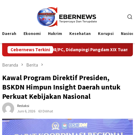
Loncat
ke
konten
Daerah
Ekonomi
Hukrim
Kesehatan
Korupsi
Nasion
 898/PC, Didampingi Pangdam XIX Tuanku Tambusai
Cebernews Terkini
Eksped
Beranda
Berita
Kawal Program Direktif Presiden,
BSKDN Himpun Insight Daerah untuk
Perkuat Kebijakan Nasional
Redaksi
Juni 6, 2026
63 Dilihat