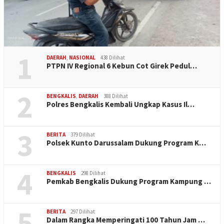
1
DAERAH
,
NASIONAL
438 Dilihat
PTPN IV Regional 6 Kebun Cot Girek Pedul…
2
BENGKALIS
,
DAERAH
388 Dilihat
Polres Bengkalis Kembali Ungkap Kasus Il…
3
BERITA
379 Dilihat
Polsek Kunto Darussalam Dukung Program K…
4
BENGKALIS
298 Dilihat
Pemkab Bengkalis Dukung Program Kampung …
5
BERITA
297 Dilihat
Dalam Rangka Memperingati 100 Tahun Jam …