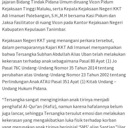
jajaran Bidang Tindak Pidana Umum diruang Vicon Pidum
Kejaksaan Tinggi Maluku, serta Kepala Kejaksaan Negeri KKT
Adi Imanuel Palebangan, S.H.,M.H bersama Kasi Pidum dan
Jaksa Fasilitator di ruang Vicon pada Kantor Kejaksaan Negeri
Kabupaten Kepulauan Tanimbar.
Kejaksaan Negeri KKT yang menangani perkara tersebut,
dalam pemaparannya Kajari KKT Adi Imanuel menyampaikan
bahwa Tersangka Subhan Abdullah Alias Uban telah melakukan
kekerasan terhadap anak sebagaimana Pasal 80 Ayat (1) Jo
Pasal 76C Undang-Undang Nomor 35 Tahun 2014 tentang
perubahan atas Undang-Undang Nomor 23 Tahun 2002 tentang
Perlindungan Anak ATAU Pasal 351 Ayat (1) Kitab Undang –
Undang Hukum Pidana.
“Tersangka sangat menginginkan anak tirinya menjadi
penghafal Al-Qur’an (Hafiz), namun karena hafalannya belum
juga lancar, sehingga Tersangka tersulut emosi dan melakukan
kekerasan yang mengakibatkan luka fisik terhadap korban
yang merupakan anak tirinya berinisial ‘SMS’ alias Saptian,”Ujar