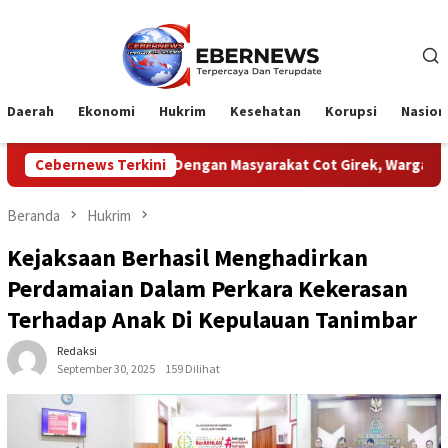
Loncat
ke
konten
Daerah
Ekonomi
Hukrim
Kesehatan
Korupsi
Nasion
flik PTPN Dengan Masyarakat Cot Girek, Warga Sampaikan Apresia
Cebernews Terkini
Beranda
Hukrim
Kejaksaan Berhasil Menghadirkan
Perdamaian Dalam Perkara Kekerasan
Terhadap Anak Di Kepulauan Tanimbar
Redaksi
September 30, 2025
159 Dilihat