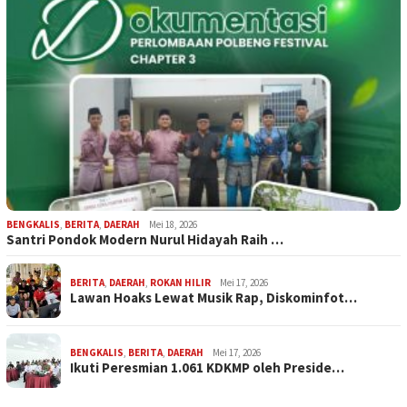
BENGKALIS
,
BERITA
,
DAERAH
Mei 18, 2026
Santri Pondok Modern Nurul Hidayah Raih …
BERITA
,
DAERAH
,
ROKAN HILIR
Mei 17, 2026
Lawan Hoaks Lewat Musik Rap, Diskominfot…
BENGKALIS
,
BERITA
,
DAERAH
Mei 17, 2026
Ikuti Peresmian 1.061 KDKMP oleh Preside…