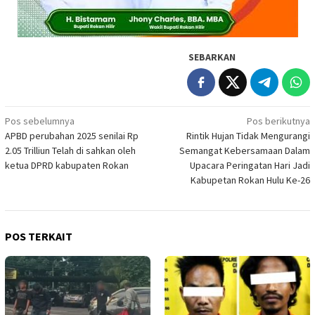
SEBARKAN
Navigasi
Pos sebelumnya
Pos berikutnya
APBD perubahan 2025 senilai Rp
Rintik Hujan Tidak Mengurangi
pos
2.05 Trilliun Telah di sahkan oleh
Semangat Kebersamaan Dalam
ketua DPRD kabupaten Rokan
Upacara Peringatan Hari Jadi
Kabupetan Rokan Hulu Ke-26
POS TERKAIT