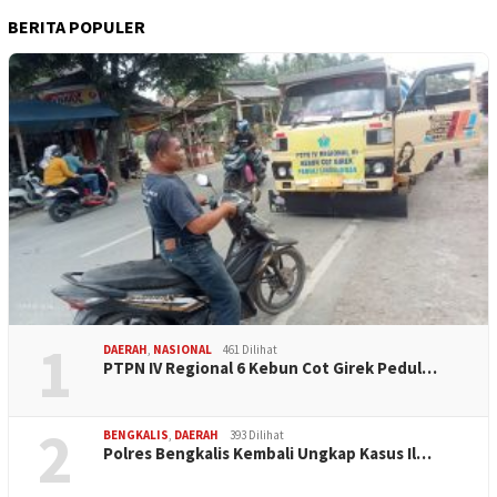
BERITA POPULER
1
DAERAH
,
NASIONAL
461 Dilihat
PTPN IV Regional 6 Kebun Cot Girek Pedul…
2
BENGKALIS
,
DAERAH
393 Dilihat
Polres Bengkalis Kembali Ungkap Kasus Il…