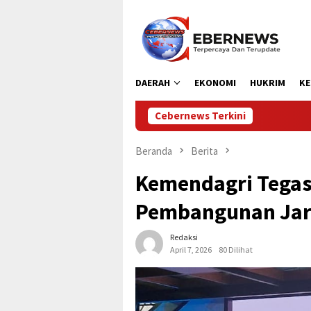
Loncat
ke
konten
DAERAH
EKONOMI
HUKRIM
KE
Cebernews Terkini
Hadiri Apel Hari Jad
Beranda
Berita
Kemendagri Tega
Pembangunan Jari
Redaksi
April 7, 2026
80 Dilihat