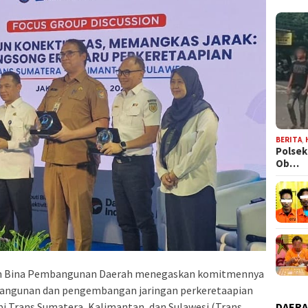
BERITA
,
Polsek
Ob…
jen Bina Pembangunan Daerah menegaskan komitmennya
ngunan dan pengembangan jaringan perkeretaapian
pi Trans Sumatera, Kalimantan, dan Sulawesi (Trans
DAER