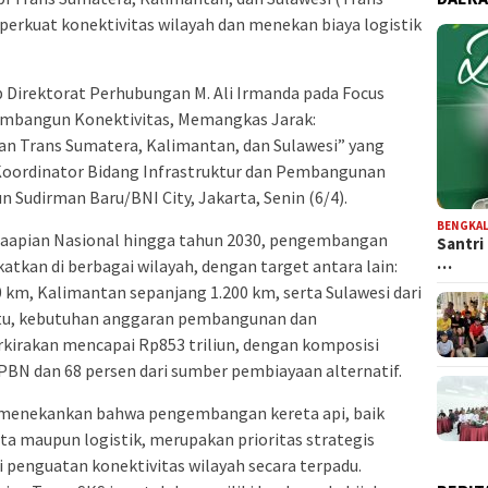
perkuat konektivitas wilayah dan menekan biaya logistik
 Direktorat Perhubungan M. Ali Irmanda pada Focus
embangun Konektivitas, Memangkas Jarak:
n Trans Sumatera, Kalimantan, dan Sulawesi” yang
Koordinator Bidang Infrastruktur dan Pembangunan
 Sudirman Baru/BNI City, Jakarta, Senin (6/4).
BENGKAL
taapian Nasional hingga tahun 2030, pengembangan
Santri
…
katkan di berbagai wilayah, dengan target antara lain:
0 km, Kalimantan sepanjang 1.200 km, serta Sulawesi dari
itu, kebutuhan anggaran pembangunan dan
irakan mencapai Rp853 triliun, dengan komposisi
PBN dan 68 persen dari sumber pembiayaan alternatif.
a menekankan bahwa pengembangan kereta api, baik
 maupun logistik, merupakan prioritas strategis
i penguatan konektivitas wilayah secara terpadu.