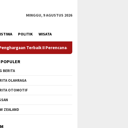
MINGGU, 9 AGUSTUS 2026
ISTIWA
POLITIK
WISATA
 Perencanaan dan Pencapaian Daerah
Camat Tapung Hilir M
 POPULER
G BERITA
RITA OLAHRAGA
RITA OTOMOTIF
SSAN
W ZEALAND
IM