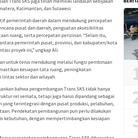
BERIT
an Trans SKS juga telah memiliki landasan kebijakan
atera, Kalimantan, dan Sulawesi.
aktif pemerintah daerah dalam mendukung percepatan
ncana pusat dan daerah, penguatan aksesibilitas
an ruang, serta percepatan perizinan. “Selain itu,
 antara pemerintah pusat, provinsi, dan kabupaten/kota
asi proyek ini,” ungkap Ali.
an untuk terus mendukung melalui fungsi pembinaan
mastikan kesiapan tata ruang, peningkatan
i lintas sektor dan wilayah.
nekankan bahwa pengembangan Trans SKS tidak hanya
ktur rel semata, tetapi juga harus dipandang sebagai
yang terintegrasi dengan pusat produksi, pelabuhan,
otaan. Pendekatan pembangunan pun perlu dilakukan
basis kebutuhan, dengan mempertimbangkan kesiapan
k force percepatan pembangunan Trans SKS diharapkan