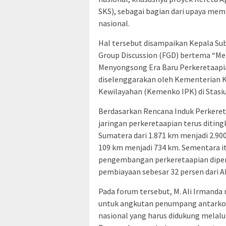
SKS), sebagai bagian dari upaya mem
nasional.
Hal tersebut disampaikan Kepala Sub
Group Discussion (FGD) bertema “M
Menyongsong Era Baru Perkeretaapia
diselenggarakan oleh Kementerian 
Kewilayahan (Kemenko IPK) di Stasiun
Berdasarkan Rencana Induk Perkere
jaringan perkeretaapian terus diting
Sumatera dari 1.871 km menjadi 2.90
109 km menjadi 734 km. Sementara 
pengembangan perkeretaapian diperk
pembiayaan sebesar 32 persen dari A
Pada forum tersebut, M. Ali Irmand
untuk angkutan penumpang antarkota
nasional yang harus didukung melalu