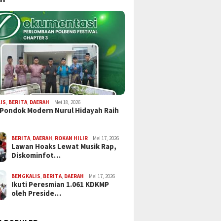
IS
,
BERITA
,
DAERAH
Mei 18, 2026
 Pondok Modern Nurul Hidayah Raih
BERITA
,
DAERAH
,
ROKAN HILIR
Mei 17, 2026
Lawan Hoaks Lewat Musik Rap,
Diskominfot…
BENGKALIS
,
BERITA
,
DAERAH
Mei 17, 2026
Ikuti Peresmian 1.061 KDKMP
oleh Preside…