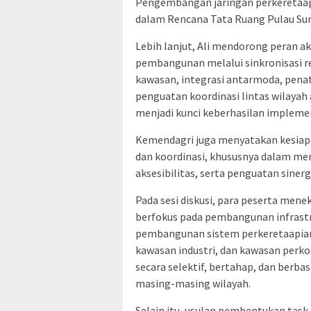
Pengembangan jaringan perkeretaapi
dalam Rencana Tata Ruang Pulau Sum
Lebih lanjut, Ali mendorong peran 
pembangunan melalui sinkronisasi re
kawasan, integrasi antarmoda, penata
penguatan koordinasi lintas wilayah
menjadi kunci keberhasilan implement
Kemendagri juga menyatakan kesiap
dan koordinasi, khususnya dalam me
aksesibilitas, serta penguatan sinerg
Pada sesi diskusi, para peserta me
berfokus pada pembangunan infrastru
pembangunan sistem perkeretaapian 
kawasan industri, dan kawasan perk
secara selektif, bertahap, dan ber
masing-masing wilayah.
Selain itu, usulan pembentukan tas