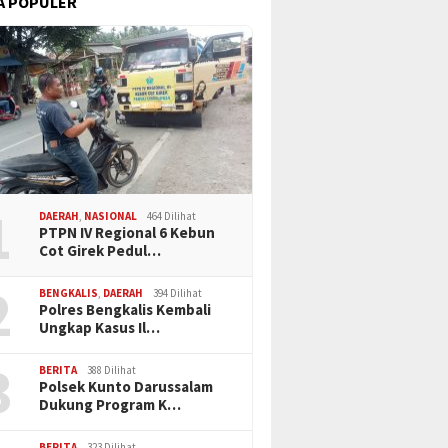
A POPULER
1
DAERAH
,
NASIONAL
464 Dilihat
PTPN IV Regional 6 Kebun
Cot Girek Pedul…
2
BENGKALIS
,
DAERAH
394 Dilihat
Polres Bengkalis Kembali
Ungkap Kasus Il…
3
BERITA
388 Dilihat
Polsek Kunto Darussalam
Dukung Program K…
BERITA
323 Dilihat