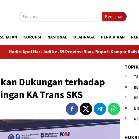
Pencarian
SEHATAN
KORUPSI
NASIONAL
OLAHRAGA
PENDIDIKAN
PER
i ke-69 Provinsi Riau, Bupati Kampar Raih Penghargaan Terbaik II
TOPIK
TA
skan Dukungan terhadap
BE
ngan KA Trans SKS
BE
NI
NE
HUKR