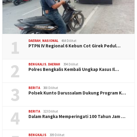
1
DAERAH
,
NASIONAL
464 Dilihat
PTPN IV Regional 6 Kebun Cot Girek Pedul…
2
BENGKALIS
,
DAERAH
394 Dilihat
Polres Bengkalis Kembali Ungkap Kasus Il…
3
BERITA
388 Dilihat
Polsek Kunto Darussalam Dukung Program K…
4
BERITA
323 Dilihat
Dalam Rangka Memperingati 100 Tahun Jam …
BENGKALIS
309 Dilihat