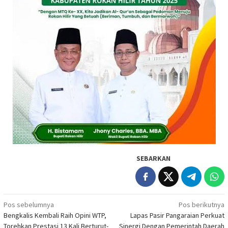
SEBARKAN
Navigasi
Pos sebelumnya
Pos berikutnya
Bengkalis Kembali Raih Opini WTP,
Lapas Pasir Pangaraian Perkuat
pos
Torehkan Prestasi 13 Kali Berturut-
Sinergi Dengan Pemerintah Daerah