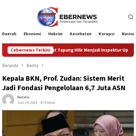
Loncat
ke
konten
Daerah
Ekonomi
Hukrim
Kesehatan
Korupsi
Nasion
Camat Tapung Hilir Menjadi Inspektur Upacara HUT Riau Ke-69
Cebernews Terkini
Beranda
Berita
Kepala BKN, Prof. Zudan: Sistem Merit
Jadi Fondasi Pengelolaan 6,7 Juta ASN
Redaksi
Juni 19, 2026
47 Dilihat