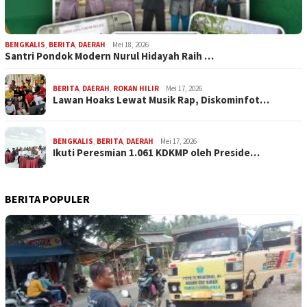
BENGKALIS
,
BERITA
,
DAERAH
Mei 18, 2026
Santri Pondok Modern Nurul Hidayah Raih …
BERITA
,
DAERAH
,
ROKAN HILIR
Mei 17, 2026
Lawan Hoaks Lewat Musik Rap, Diskominfot…
BENGKALIS
,
BERITA
,
DAERAH
Mei 17, 2026
Ikuti Peresmian 1.061 KDKMP oleh Preside…
BERITA POPULER