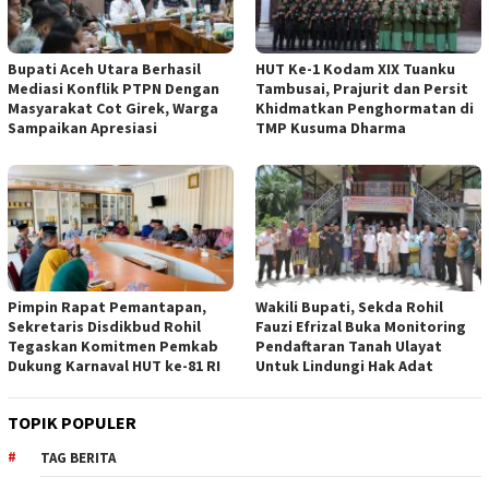
Bupati Aceh Utara Berhasil
HUT Ke-1 Kodam XIX Tuanku
Mediasi Konflik PTPN Dengan
Tambusai, Prajurit dan Persit
Masyarakat Cot Girek, Warga
Khidmatkan Penghormatan di
Sampaikan Apresiasi
TMP Kusuma Dharma
Pimpin Rapat Pemantapan,
Wakili Bupati, Sekda Rohil
Sekretaris Disdikbud Rohil
Fauzi Efrizal Buka Monitoring
Tegaskan Komitmen Pemkab
Pendaftaran Tanah Ulayat
Dukung Karnaval HUT ke-81 RI
Untuk Lindungi Hak Adat
TOPIK POPULER
TAG BERITA