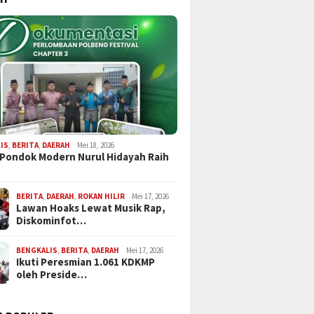
IS
,
BERITA
,
DAERAH
Mei 18, 2026
 Pondok Modern Nurul Hidayah Raih
BERITA
,
DAERAH
,
ROKAN HILIR
Mei 17, 2026
Lawan Hoaks Lewat Musik Rap,
Diskominfot…
BENGKALIS
,
BERITA
,
DAERAH
Mei 17, 2026
Ikuti Peresmian 1.061 KDKMP
oleh Preside…