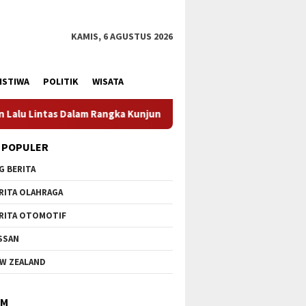
KAMIS, 6 AGUSTUS 2026
ISTIWA
POLITIK
WISATA
an Menteri Pertahanan RI
Profesionalisme Prajurit Jad
 POPULER
G BERITA
RITA OLAHRAGA
RITA OTOMOTIF
SSAN
W ZEALAND
IM