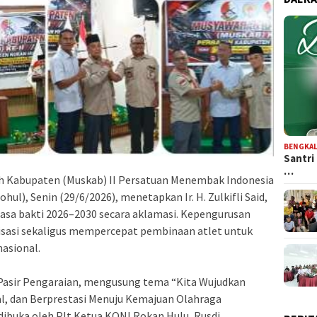
BENGKAL
Santri
…
h Kabupaten (Muskab) II Persatuan Menembak Indonesia
ul), Senin (29/6/2026), menetapkan Ir. H. Zulkifli Said,
asa bakti 2026–2030 secara aklamasi. Kepengurusan
sasi sekaligus mempercepat pembinaan atlet untuk
nasional.
, Pasir Pengaraian, mengusung tema “Kita Wujudkan
al, dan Berprestasi Menuju Kemajuan Olahraga
dibuka oleh Plt Ketua KONI Rokan Hulu, Rusdi