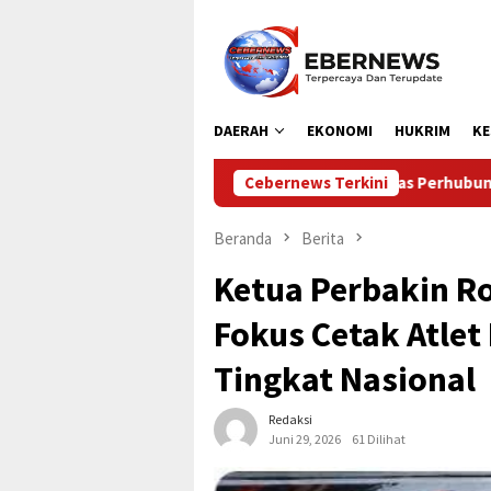
Loncat
ke
konten
DAERAH
EKONOMI
HUKRIM
KE
Dinas Perhubungan Kabupaten Kampar Laksanakan
Cebernews Terkini
Beranda
Berita
Ketua Perbakin Ro
Fokus Cetak Atle
Tingkat Nasional
Redaksi
Juni 29, 2026
61 Dilihat