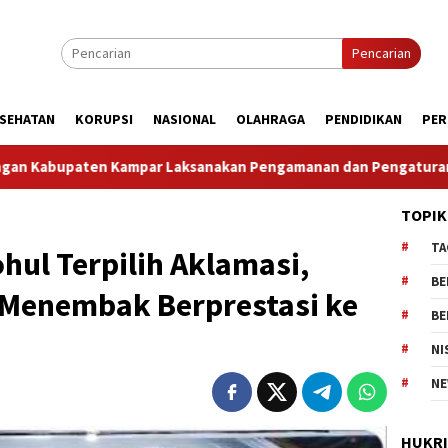
Pencarian
SEHATAN
KORUPSI
NASIONAL
OLAHRAGA
PENDIDIKAN
PER
 Pengamanan dan Pengaturan Lalu Lintas Dalam Rangka Kunjung
TOPIK
TA
hul Terpilih Aklamasi,
BE
t Menembak Berprestasi ke
BE
NI
NE
HUKR