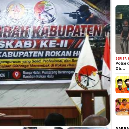
BERITA
,
Polsek
Ob…
DAER