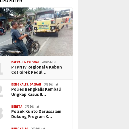
A POPULER
1
DAERAH
,
NASIONAL
440 Dilihat
PTPN IV Regional 6 Kebun
Cot Girek Pedul…
2
BENGKALIS
,
DAERAH
388 Dilihat
Polres Bengkalis Kembali
Ungkap Kasus Il…
3
BERITA
379 Dilihat
Polsek Kunto Darussalam
Dukung Program K…
BENGKALIS
299 Dilihat