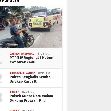
A POPULER
1
DAERAH
,
NASIONAL
444 Dilihat
PTPN IV Regional 6 Kebun
Cot Girek Pedul…
2
BENGKALIS
,
DAERAH
389 Dilihat
Polres Bengkalis Kembali
Ungkap Kasus Il…
3
BERITA
382 Dilihat
Polsek Kunto Darussalam
Dukung Program K…
BERITA
315 Dilihat