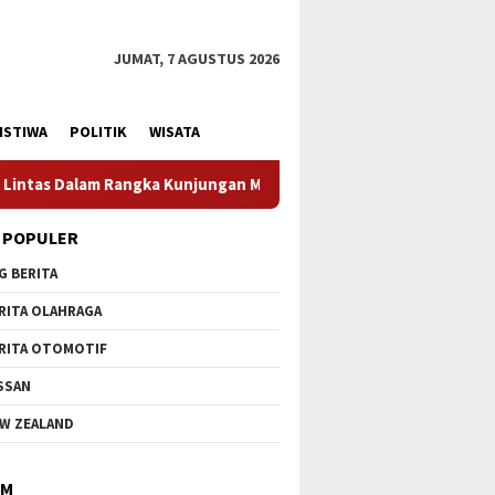
JUMAT, 7 AGUSTUS 2026
ISTIWA
POLITIK
WISATA
enteri Pertahanan RI
Profesionalisme Prajurit Jadi Pe
 POPULER
G BERITA
RITA OLAHRAGA
RITA OTOMOTIF
SSAN
W ZEALAND
IM