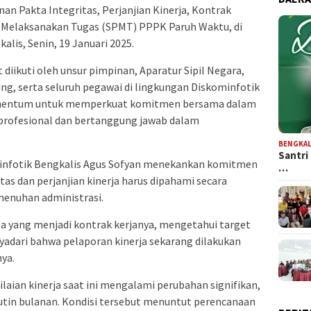
n Pakta Integritas, Perjanjian Kinerja, Kontrak
n Melaksanakan Tugas (SPMT) PPPK Paruh Waktu, di
lis, Senin, 19 Januari 2025.
ikuti oleh unsur pimpinan, Aparatur Sipil Negara,
g, serta seluruh pegawai di lingkungan Diskominfotik
momentum untuk memperkuat komitmen bersama dalam
 profesional dan bertanggung jawab dalam
BENGKAL
Santri
infotik Bengkalis Agus Sofyan menekankan komitmen
…
as dan perjanjian kinerja harus dipahami secara
emenuhan administrasi.
 yang menjadi kontrak kerjanya, mengetahui target
nyadari bahwa pelaporan kinerja sekarang dilakukan
nya.
laian kinerja saat ini mengalami perubahan signifikan,
tin bulanan. Kondisi tersebut menuntut perencanaan