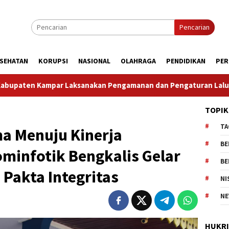
Pencarian
SEHATAN
KORUPSI
NASIONAL
OLAHRAGA
PENDIDIKAN
PER
gamanan dan Pengaturan Lalu Lintas Dalam Rangka Kunjungan M
TOPIK
TA
a Menuju Kinerja
BE
ominfotik Bengkalis Gelar
BE
Pakta Integritas
NI
NE
HUKR