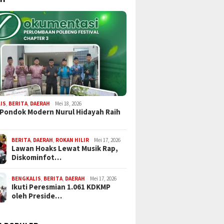
IS
,
BERITA
,
DAERAH
Mei 18, 2026
 Pondok Modern Nurul Hidayah Raih
BERITA
,
DAERAH
,
ROKAN HILIR
Mei 17, 2026
Lawan Hoaks Lewat Musik Rap,
Diskominfot…
BENGKALIS
,
BERITA
,
DAERAH
Mei 17, 2026
Ikuti Peresmian 1.061 KDKMP
oleh Preside…