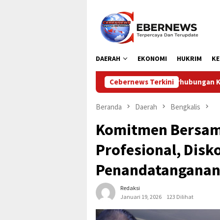
Loncat
ke
konten
DAERAH
EKONOMI
HUKRIM
KE
Dinas Perhubungan Kabupaten Kampar Laksanakan Pen
Cebernews Terkini
Beranda
Daerah
Bengkalis
Komitmen Bersam
Profesional, Disk
Penandatanganan 
Redaksi
Januari 19, 2026
123 Dilihat