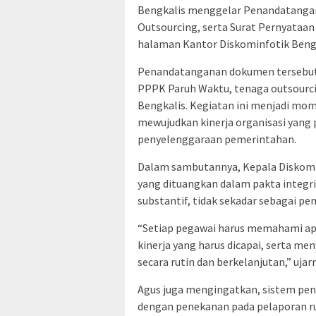
Bengkalis menggelar Penandatangana
Outsourcing, serta Surat Pernyataa
halaman Kantor Diskominfotik Bengka
Penandatanganan dokumen tersebut di
PPPK Paruh Waktu, tenaga outsourcin
Bengkalis. Kegiatan ini menjadi 
mewujudkan kinerja organisasi yang
penyelenggaraan pemerintahan.
Dalam sambutannya, Kepala Diskom
yang dituangkan dalam pakta integrit
substantif, tidak sekadar sebagai p
“Setiap pegawai harus memahami apa
kinerja yang harus dicapai, serta me
secara rutin dan berkelanjutan,” ujar
Agus juga mengingatkan, sistem peni
dengan penekanan pada pelaporan ru