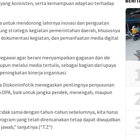
BERIT
an yang konsisten, serta kemampuan adaptasi terhadap
ana untuk mendorong lahirnya inovasi dan penguatan
ung strategis kegiatan pemerintahan daerah, khususnya
, dokumentasi kegiatan, dan pemanfaatan media digital
pegawai agar berani menyampaikan gagasan dan ide
upun melalui media tertulis, sebagai bagian dari upaya
ningkatan kinerja organisasi.
la Diskominfotik menegaskan pentingnya penyusunan
an DPA, baik untuk jangka pendek, menengah, maupun
tidak sama dengan tahun-tahun sebelumnya, kita harus
program yang telah direncanakan tetap dapat diwujudkan
awab,” lanjutnya.(*T.Z*)