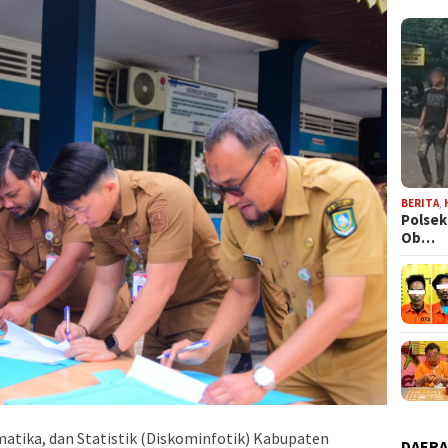
BERITA
,
Polsek
Ob…
matika, dan Statistik (Diskominfotik) Kabupaten
DAER