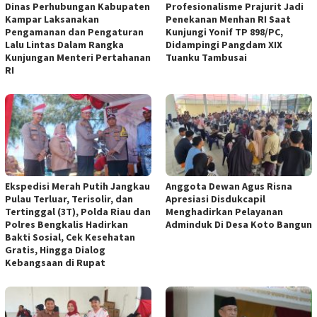
Dinas Perhubungan Kabupaten
Profesionalisme Prajurit Jadi
Kampar Laksanakan
Penekanan Menhan RI Saat
Pengamanan dan Pengaturan
Kunjungi Yonif TP 898/PC,
Lalu Lintas Dalam Rangka
Didampingi Pangdam XIX
Kunjungan Menteri Pertahanan
Tuanku Tambusai
RI
Ekspedisi Merah Putih Jangkau
Anggota Dewan Agus Risna
Pulau Terluar, Terisolir, dan
Apresiasi Disdukcapil
Tertinggal (3T), Polda Riau dan
Menghadirkan Pelayanan
Polres Bengkalis Hadirkan
Adminduk Di Desa Koto Bangun
Bakti Sosial, Cek Kesehatan
Gratis, Hingga Dialog
Kebangsaan di Rupat