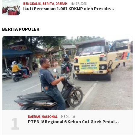
BENGKALIS
,
BERITA
,
DAERAH
Mei 17, 2026
Ikuti Peresmian 1.061 KDKMP oleh Preside…
BERITA POPULER
1
DAERAH
,
NASIONAL
443 Dilihat
PTPN IV Regional 6 Kebun Cot Girek Pedul…