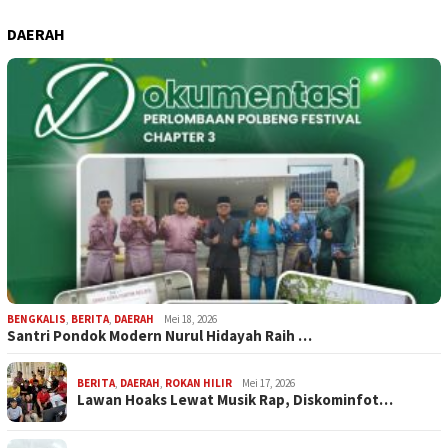
DAERAH
BENGKALIS
,
BERITA
,
DAERAH
Mei 18, 2026
Santri Pondok Modern Nurul Hidayah Raih …
BERITA
,
DAERAH
,
ROKAN HILIR
Mei 17, 2026
Lawan Hoaks Lewat Musik Rap, Diskominfot…