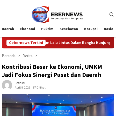
Loncat
ke
konten
Daerah
Ekonomi
Hukrim
Kesehatan
Korupsi
Nasion
 Lalu Lintas Dalam Rangka Kunjungan Menteri Pertahanan RI
Cebernews Terkini
Beranda
Berita
Kontribusi Besar ke Ekonomi, UMKM
Jadi Fokus Sinergi Pusat dan Daerah
Redaksi
April 8, 2026
87 Dilihat