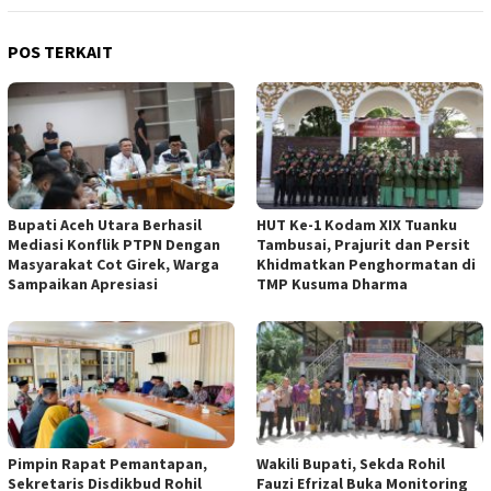
POS TERKAIT
Bupati Aceh Utara Berhasil
HUT Ke-1 Kodam XIX Tuanku
Mediasi Konflik PTPN Dengan
Tambusai, Prajurit dan Persit
Masyarakat Cot Girek, Warga
Khidmatkan Penghormatan di
Sampaikan Apresiasi
TMP Kusuma Dharma
Pimpin Rapat Pemantapan,
Wakili Bupati, Sekda Rohil
Sekretaris Disdikbud Rohil
Fauzi Efrizal Buka Monitoring