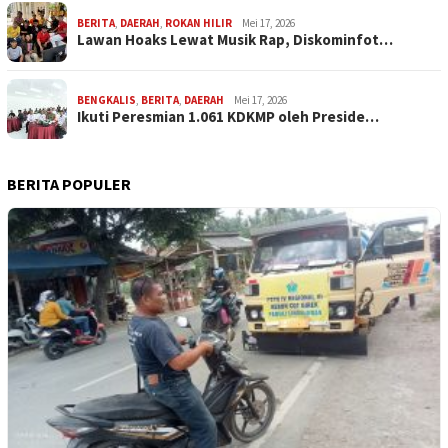
BERITA
,
DAERAH
,
ROKAN HILIR
Mei 17, 2026
Lawan Hoaks Lewat Musik Rap, Diskominfot…
BENGKALIS
,
BERITA
,
DAERAH
Mei 17, 2026
Ikuti Peresmian 1.061 KDKMP oleh Preside…
BERITA POPULER