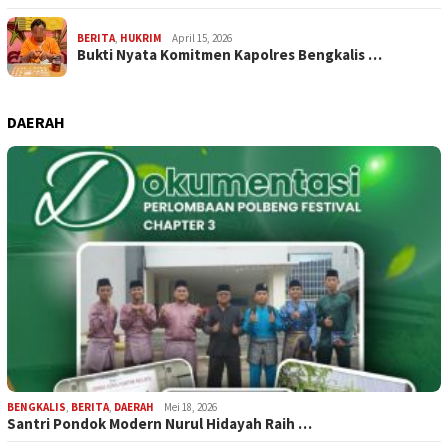
BERITA
,
HUKRIM
April 15, 2026
Bukti Nyata Komitmen Kapolres Bengkalis …
DAERAH
BENGKALIS
,
BERITA
,
DAERAH
Mei 18, 2026
Santri Pondok Modern Nurul Hidayah Raih …