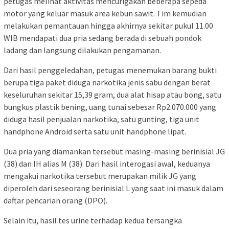
petugas melihat aktivitas mencurigakan beberapa sepeda
motor yang keluar masuk area kebun sawit. Tim kemudian
melakukan pemantauan hingga akhirnya sekitar pukul 11.00
WIB mendapati dua pria sedang berada di sebuah pondok
ladang dan langsung dilakukan pengamanan.
Dari hasil penggeledahan, petugas menemukan barang bukti
berupa tiga paket diduga narkotika jenis sabu dengan berat
keseluruhan sekitar 15,39 gram, dua alat hisap atau bong, satu
bungkus plastik bening, uang tunai sebesar Rp2.070.000 yang
diduga hasil penjualan narkotika, satu gunting, tiga unit
handphone Android serta satu unit handphone lipat.
Dua pria yang diamankan tersebut masing-masing berinisial JG
(38) dan IH alias M (38). Dari hasil interogasi awal, keduanya
mengakui narkotika tersebut merupakan milik JG yang
diperoleh dari seseorang berinisial L yang saat ini masuk dalam
daftar pencarian orang (DPO).
Selain itu, hasil tes urine terhadap kedua tersangka