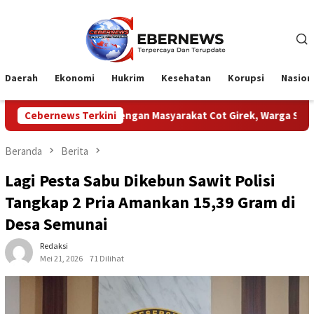
Loncat
ke
konten
Daerah
Ekonomi
Hukrim
Kesehatan
Korupsi
Nasion
TPN Dengan Masyarakat Cot Girek, Warga Sampaikan Apresiasi
Cebernews Terkini
Beranda
Berita
Lagi Pesta Sabu Dikebun Sawit Polisi
Tangkap 2 Pria Amankan 15,39 Gram di
Desa Semunai
Redaksi
Mei 21, 2026
71 Dilihat