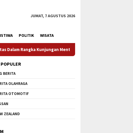
JUMAT, 7 AGUSTUS 2026
ISTIWA
POLITIK
WISATA
ri Pertahanan RI
Profesionalisme Prajurit Jadi Penekan
 POPULER
G BERITA
RITA OLAHRAGA
RITA OTOMOTIF
SSAN
W ZEALAND
IM