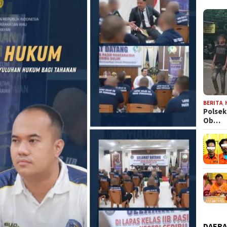
BERITA
,
Polsek
Ob…
DAER