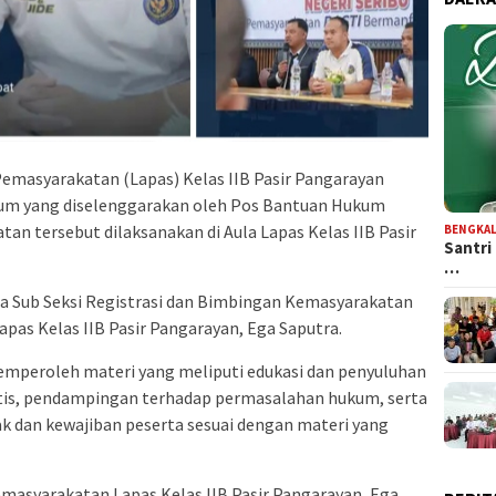
masyarakatan (Lapas) Kelas IIB Pasir Pangarayan
um yang diselenggarakan oleh Pos Bantuan Hukum
an tersebut dilaksanakan di Aula Lapas Kelas IIB Pasir
BENGKAL
Santri
…
pala Sub Seksi Registrasi dan Bimbingan Kemasyarakatan
pas Kelas IIB Pasir Pangarayan, Ega Saputra.
emperoleh materi yang meliputi edukasi dan penyuluhan
tis, pendampingan terhadap permasalahan hukum, serta
 dan kewajiban peserta sesuai dengan materi yang
masyarakatan Lapas Kelas IIB Pasir Pangarayan, Ega