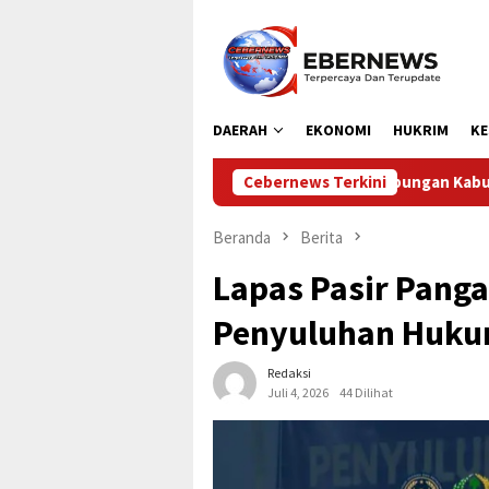
Loncat
ke
konten
DAERAH
EKONOMI
HUKRIM
KE
Dinas Perhubungan Kabupaten Kampar Laksanakan Pengaman
Cebernews Terkini
Beranda
Berita
Lapas Pasir Pang
Penyuluhan Huku
Redaksi
Juli 4, 2026
44 Dilihat