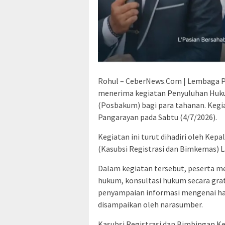
Rohul – CeberNews.Com | Lembaga Pe
menerima kegiatan Penyuluhan Huk
(Posbakum) bagi para tahanan. Kegiat
Pangarayan pada Sabtu (4/7/2026).
Kegiatan ini turut dihadiri oleh Ke
(Kasubsi Registrasi dan Bimkemas) La
Dalam kegiatan tersebut, peserta m
hukum, konsultasi hukum secara gra
penyampaian informasi mengenai hak
disampaikan oleh narasumber.
Kasubsi Registrasi dan Bimbingan Ke