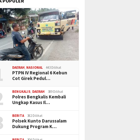
A POPULER
1
DAERAH
,
NASIONAL
443 Dilihat
PTPN IV Regional 6 Kebun
Cot Girek Pedul…
2
BENGKALIS
,
DAERAH
389 Dilihat
Polres Bengkalis Kembali
Ungkap Kasus Il…
3
BERITA
382 Dilihat
Polsek Kunto Darussalam
Dukung Program K…
BERITA
304 Dilihat