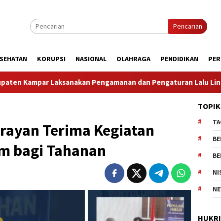
Pencarian
SEHATAN
KORUPSI
NASIONAL
OLAHRAGA
PENDIDIKAN
PER
an dan Pengaturan Lalu Lintas Dalam Rangka Kunjungan Mente
TOPIK
TA
arayan Terima Kegiatan
BE
m bagi Tahanan
BE
NI
NE
HUKR