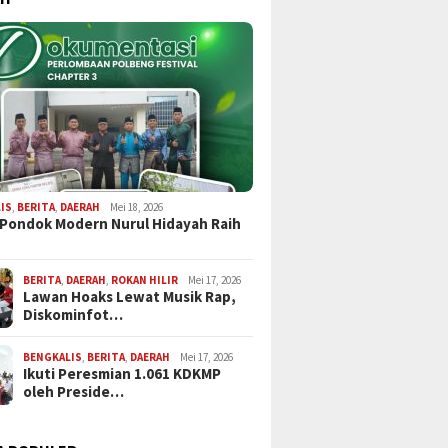
IS
,
BERITA
,
DAERAH
Mei 18, 2026
 Pondok Modern Nurul Hidayah Raih
BERITA
,
DAERAH
,
ROKAN HILIR
Mei 17, 2026
Lawan Hoaks Lewat Musik Rap,
Diskominfot…
BENGKALIS
,
BERITA
,
DAERAH
Mei 17, 2026
Ikuti Peresmian 1.061 KDKMP
oleh Preside…