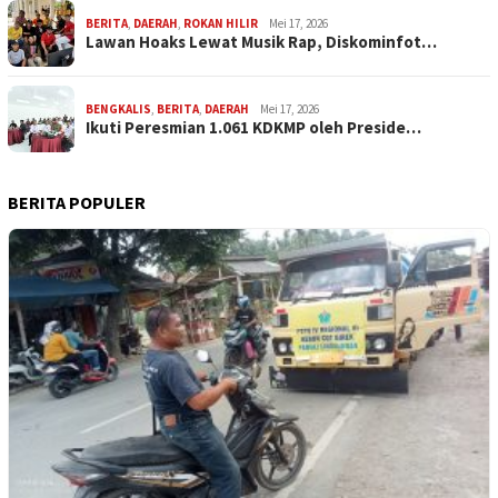
BERITA
,
DAERAH
,
ROKAN HILIR
Mei 17, 2026
Lawan Hoaks Lewat Musik Rap, Diskominfot…
BENGKALIS
,
BERITA
,
DAERAH
Mei 17, 2026
Ikuti Peresmian 1.061 KDKMP oleh Preside…
BERITA POPULER