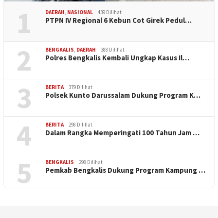
1
DAERAH
,
NASIONAL
439 Dilihat
PTPN IV Regional 6 Kebun Cot Girek Pedul…
2
BENGKALIS
,
DAERAH
388 Dilihat
Polres Bengkalis Kembali Ungkap Kasus Il…
3
BERITA
379 Dilihat
Polsek Kunto Darussalam Dukung Program K…
4
BERITA
298 Dilihat
Dalam Rangka Memperingati 100 Tahun Jam …
5
BENGKALIS
298 Dilihat
Pemkab Bengkalis Dukung Program Kampung …