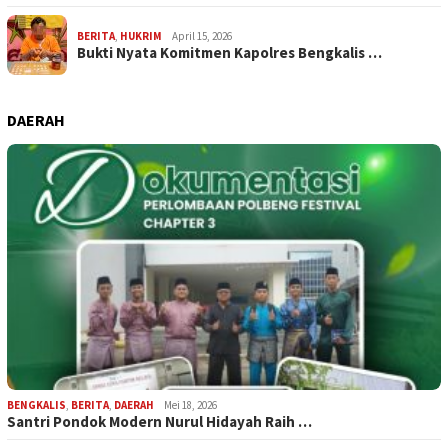
BERITA
,
HUKRIM
April 15, 2026
Bukti Nyata Komitmen Kapolres Bengkalis …
DAERAH
BENGKALIS
,
BERITA
,
DAERAH
Mei 18, 2026
Santri Pondok Modern Nurul Hidayah Raih …