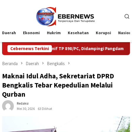
Loncat
ke
konten
Daerah
Ekonomi
Hukrim
Kesehatan
Korupsi
Nasion
i Yonif TP 898/PC, Didampingi Pangdam XIX Tuanku Tambusai
Cebernews Terkini
Beranda
Daerah
Bengkalis
Maknai Idul Adha, Sekretariat DPRD
Bengkalis Tebar Kepedulian Melalui
Qurban
Redaksi
Mei 30, 2026
63 Dilihat