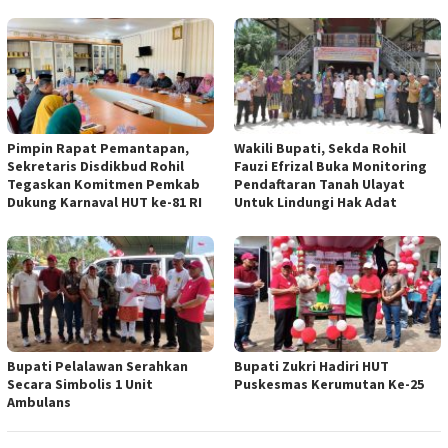
Pimpin Rapat Pemantapan,
Wakili Bupati, Sekda Rohil
Sekretaris Disdikbud Rohil
Fauzi Efrizal Buka Monitoring
Tegaskan Komitmen Pemkab
Pendaftaran Tanah Ulayat
Dukung Karnaval HUT ke-81 RI
Untuk Lindungi Hak Adat
Bupati Pelalawan Serahkan
Bupati Zukri Hadiri HUT
Secara Simbolis 1 Unit
Puskesmas Kerumutan Ke-25
Ambulans