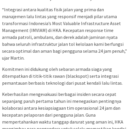
“Integrasi antara kualitas fisik jalan yang prima dan
manajemen lalu lintas yang responsif menjadi pilar utama
transformasi Indonesia’s Most Valuable Infrastructure Asset
Management (IMVIAM) di HKA. Kecepatan response time
armada patroli, ambulans, dan derek adalah jaminan nyata
bahwa seluruh infrastruktur jalan tol kelolaan kami berfungsi
secara optimal dan aman bagi pengguna selama 24 jam penuh,”
ujar Martin.
Komitmen ini didukung oleh sebaran armada siaga yang
ditempatkan di titik-titik rawan (blackspot) serta integrasi
pemantauan berbasis teknologi dari pusat kendali lalu lintas.
Keberhasilan mengevakuasi berbagai insiden secara cepat
sepanjang paruh pertama tahun ini menegaskan pentingnya
kolaborasi antara kesiapsiagaan tim operasional 24 jam dan
kecepatan pelaporan dari pengguna jalan. Guna
mempertahankan waktu tanggap darurat yang aman ini, HKA
mengimbau para pengendara untuk selalu memastikan kondisi