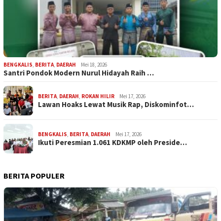
BENGKALIS
,
BERITA
,
DAERAH
Mei 18, 2026
Santri Pondok Modern Nurul Hidayah Raih …
BERITA
,
DAERAH
,
ROKAN HILIR
Mei 17, 2026
Lawan Hoaks Lewat Musik Rap, Diskominfot…
BENGKALIS
,
BERITA
,
DAERAH
Mei 17, 2026
Ikuti Peresmian 1.061 KDKMP oleh Preside…
BERITA POPULER