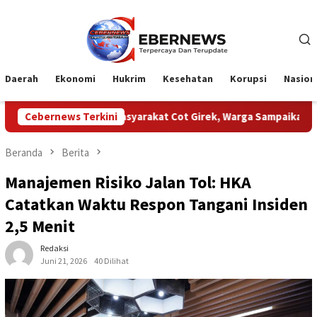
Loncat
ke
konten
Daerah
Ekonomi
Hukrim
Kesehatan
Korupsi
Nasion
ngan Masyarakat Cot Girek, Warga Sampaikan Apresiasi
Cebernews Terkini
HU
Beranda
Berita
Manajemen Risiko Jalan Tol: HKA
Catatkan Waktu Respon Tangani Insiden
2,5 Menit
Redaksi
Juni 21, 2026
40 Dilihat