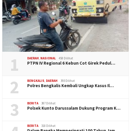
1
DAERAH
,
NASIONAL
458 Dilihat
PTPN IV Regional 6 Kebun Cot Girek Pedul…
2
BENGKALIS
,
DAERAH
393 Dilihat
Polres Bengkalis Kembali Ungkap Kasus Il…
3
BERITA
387 Dilihat
Polsek Kunto Darussalam Dukung Program K…
BERITA
318 Dilihat
Dalam Rangka Memperingati 100 Tahun Jam …