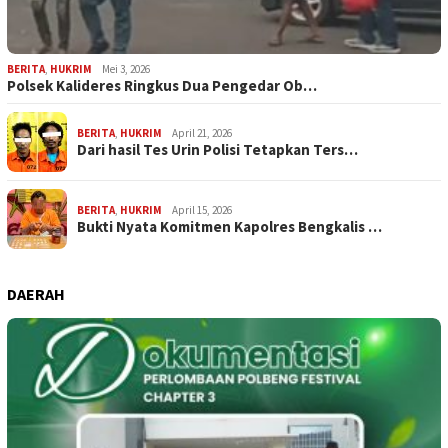
BERITA
,
HUKRIM
Mei 3, 2026
Polsek Kalideres Ringkus Dua Pengedar Ob…
BERITA
,
HUKRIM
April 21, 2026
Dari hasil Tes Urin Polisi Tetapkan Ters…
BERITA
,
HUKRIM
April 15, 2026
Bukti Nyata Komitmen Kapolres Bengkalis …
DAERAH