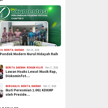
IS
,
BERITA
,
DAERAH
Mei 18, 2026
 Pondok Modern Nurul Hidayah Raih
BERITA
,
DAERAH
,
ROKAN HILIR
Mei 17, 2026
Lawan Hoaks Lewat Musik Rap,
Diskominfot…
BENGKALIS
,
BERITA
,
DAERAH
Mei 17, 2026
Ikuti Peresmian 1.061 KDKMP
oleh Preside…