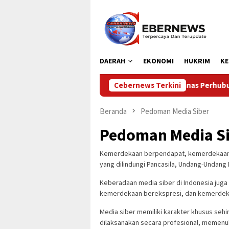
Loncat
ke
konten
DAERAH
EKONOMI
HUKRIM
KE
Cebernews Terkini
Dinas Perhubungan Kabup
Beranda
Pedoman Media Siber
Pedoman Media S
Kemerdekaan berpendapat, kemerdekaan b
yang dilindungi Pancasila, Undang-Undang 
Keberadaan media siber di Indonesia jug
kemerdekaan berekspresi, dan kemerdek
Media siber memiliki karakter khusus se
dilaksanakan secara profesional, memenu