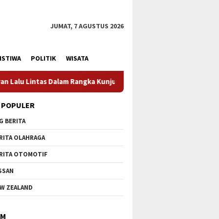
JUMAT, 7 AGUSTUS 2026
ISTIWA
POLITIK
WISATA
as Dalam Rangka Kunjungan Menteri Pertahanan RI
Profe
 POPULER
G BERITA
RITA OLAHRAGA
RITA OTOMOTIF
SSAN
W ZEALAND
IM