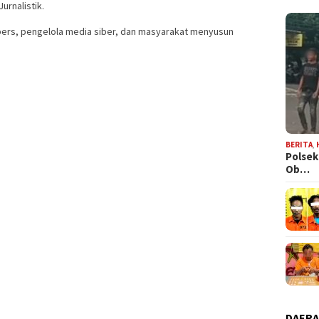
urnalistik.
pers, pengelola media siber, dan masyarakat menyusun
BERITA
,
Polsek
Ob…
DAER