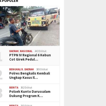
A POPULER
1
DAERAH
,
NASIONAL
443 Dilihat
PTPN IV Regional 6 Kebun
Cot Girek Pedul…
2
BENGKALIS
,
DAERAH
389 Dilihat
Polres Bengkalis Kembali
Ungkap Kasus Il…
3
BERITA
382 Dilihat
Polsek Kunto Darussalam
Dukung Program K…
BERITA
310 Dilihat