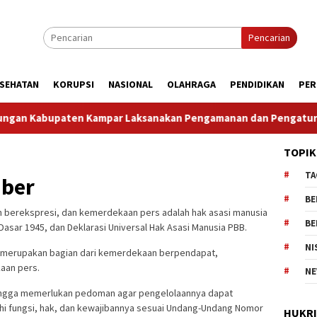
Pencarian
SEHATAN
KORUPSI
NASIONAL
OLAHRAGA
PENDIDIKAN
PER
aten Kampar Laksanakan Pengamanan dan Pengaturan Lalu Lint
TOPIK
TA
iber
BE
erekspresi, dan kemerdekaan pers adalah hak asasi manusia
BE
Dasar 1945, dan Deklarasi Universal Hak Asasi Manusia PBB.
NI
a merupakan bagian dari kemerdekaan berpendapat,
aan pers.
NE
hingga memerlukan pedoman agar pengelolaannya dapat
hi fungsi, hak, dan kewajibannya sesuai Undang-Undang Nomor
HUKR