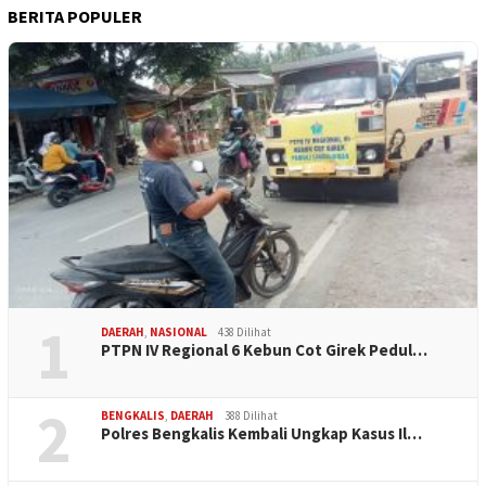
BERITA POPULER
1
DAERAH
,
NASIONAL
438 Dilihat
PTPN IV Regional 6 Kebun Cot Girek Pedul…
2
BENGKALIS
,
DAERAH
388 Dilihat
Polres Bengkalis Kembali Ungkap Kasus Il…