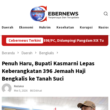
Loncat
ke
konten
Daerah
Ekonomi
Hukrim
Kesehatan
Korupsi
Nasion
TP 898/PC, Didampingi Pangdam XIX Tuanku Tambusai
Cebernews Terkini
Eksp
Beranda
Daerah
Bengkalis
Penuh Haru, Bupati Kasmarni Lepas
Keberangkatan 396 Jemaah Haji
Bengkalis ke Tanah Suci
Redaksi
Mei 5, 2026
86 Dilihat