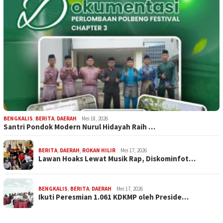
BENGKALIS
,
BERITA
,
DAERAH
Mei 18, 2026
Santri Pondok Modern Nurul Hidayah Raih …
BERITA
,
DAERAH
,
ROKAN HILIR
Mei 17, 2026
Lawan Hoaks Lewat Musik Rap, Diskominfot…
BENGKALIS
,
BERITA
,
DAERAH
Mei 17, 2026
Ikuti Peresmian 1.061 KDKMP oleh Preside…