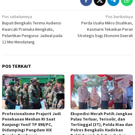
Navigasi
Pos sebelumnya
Pos berikutnya
Bupati Bengkalis Terima Audiensi
Perda Usaha Mikro Disahkan,
pos
Kwarcab Pramuka Bengkalis,
Kasmarni Tekankan Peran
Pelantikan Pengurus Jadwal pada
Strategis bagi Ekonomi Daerah
12 Mei Mendatang
POS TERKAIT
Profesionalisme Prajurit Jadi
Ekspedisi Merah Putih Jangkau
Penekanan Menhan RI Saat
Pulau Terluar, Terisolir, dan
Kunjungi Yonif TP 898/PC,
Tertinggal (3T), Polda Riau dan
Didampingi Pangdam XIX
Polres Bengkalis Hadirkan