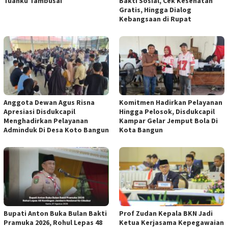
Tuanku Tambusai
Bakti Sosial, Cek Kesehatan
Gratis, Hingga Dialog
Kebangsaan di Rupat
Anggota Dewan Agus Risna
Komitmen Hadirkan Pelayanan
Apresiasi Disdukcapil
Hingga Pelosok, Disdukcapil
Menghadirkan Pelayanan
Kampar Gelar Jemput Bola Di
Adminduk Di Desa Koto Bangun
Kota Bangun
Bupati Anton Buka Bulan Bakti
Prof Zudan Kepala BKN Jadi
Pramuka 2026, Rohul Lepas 48
Ketua Kerjasama Kepegawaian