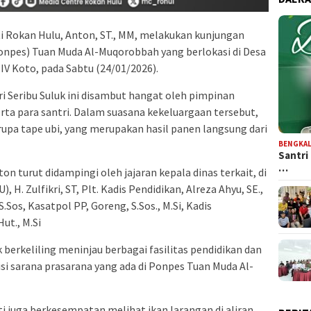
i Rokan Hulu, Anton, ST., MM, melakukan kunjungan
onpes) Tuan Muda Al-Muqorobbah yang berlokasi di Desa
V Koto, pada Sabtu (24/01/2026).
ri Seribu Suluk ini disambut hangat oleh pimpinan
rta para santri. Dalam suasana kekeluargaan tersebut,
upa tape ubi, yang merupakan hasil panen langsung dari
BENGKAL
Santri
…
ton turut didampingi oleh jajaran kepala dinas terkait, di
H. Zulfikri, ST, ​Plt. Kadis Pendidikan, Alreza Ahyu, SE.,
S.Sos, ​Kasatpol PP, Goreng, S.Sos., M.Si, ​Kadis
ut., M.Si
ak berkeliling meninjau berbagai fasilitas pendidikan dan
i sarana prasarana yang ada di Ponpes Tuan Muda Al-
i juga berkesempatan melihat ikan larangan di aliran