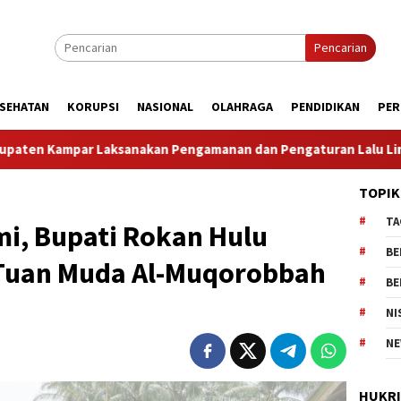
Pencarian
SEHATAN
KORUPSI
NASIONAL
OLAHRAGA
PENDIDIKAN
PER
manan dan Pengaturan Lalu Lintas Dalam Rangka Kunjungan Men
TOPIK
TA
mi, Bupati Rokan Hulu
BE
 Tuan Muda Al-Muqorobbah
BE
NI
NE
HUKR