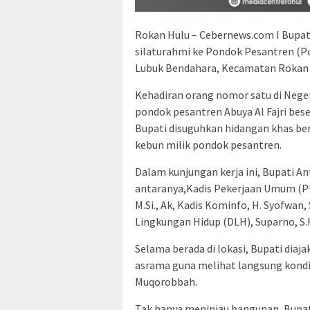
Rokan Hulu – Cebernews.com I Bupat
silaturahmi ke Pondok Pesantren (P
Lubuk Bendahara, Kecamatan Rokan I
​Kehadiran orang nomor satu di Nege
pondok pesantren Abuya Al Fajri bese
Bupati disuguhkan hidangan khas ber
kebun milik pondok pesantren.
​Dalam kunjungan kerja ini, Bupati An
antaranya,​Kadis Pekerjaan Umum (PU), 
M.Si., Ak, ​Kadis Kominfo, H. Syofwan, 
Lingkungan Hidup (DLH), Suparno, S.H
​Selama berada di lokasi, Bupati diaj
asrama guna melihat langsung kondis
Muqorobbah.
​Tak hanya meninjau bangunan, Bupat