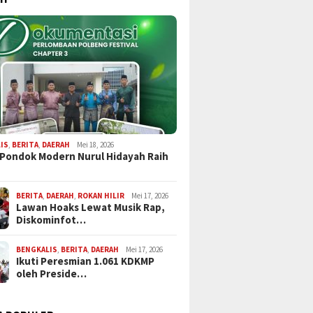
IS
,
BERITA
,
DAERAH
Mei 18, 2026
 Pondok Modern Nurul Hidayah Raih
BERITA
,
DAERAH
,
ROKAN HILIR
Mei 17, 2026
Lawan Hoaks Lewat Musik Rap,
Diskominfot…
BENGKALIS
,
BERITA
,
DAERAH
Mei 17, 2026
Ikuti Peresmian 1.061 KDKMP
oleh Preside…