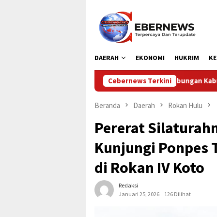
Loncat
ke
konten
DAERAH
EKONOMI
HUKRIM
KE
Dinas Perhubungan Kabupaten Kampar Laksanakan Penga
Cebernews Terkini
Beranda
Daerah
Rokan Hulu
Pererat Silaturah
Kunjungi Ponpes
di Rokan IV Koto
Redaksi
Januari 25, 2026
126 Dilihat