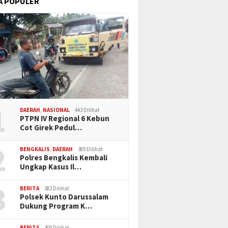
A POPULER
1
DAERAH
,
NASIONAL
443 Dilihat
PTPN IV Regional 6 Kebun
Cot Girek Pedul…
2
BENGKALIS
,
DAERAH
389 Dilihat
Polres Bengkalis Kembali
Ungkap Kasus Il…
3
BERITA
382 Dilihat
Polsek Kunto Darussalam
Dukung Program K…
BERITA
304 Dilihat