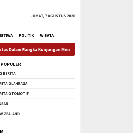
JUMAT, 7 AGUSTUS 2026
ISTIWA
POLITIK
WISATA
teri Pertahanan RI
Profesionalisme Prajurit Jadi Pene
 POPULER
G BERITA
RITA OLAHRAGA
RITA OTOMOTIF
SSAN
W ZEALAND
IM