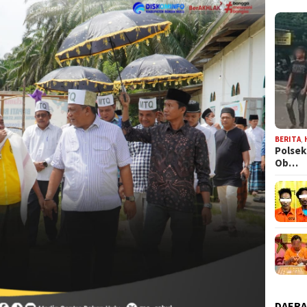
BERITA
,
Polsek
Ob…
DAER