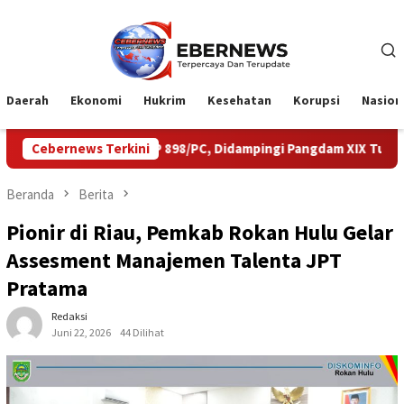
Loncat
ke
konten
Daerah
Ekonomi
Hukrim
Kesehatan
Korupsi
Nasion
f TP 898/PC, Didampingi Pangdam XIX Tuanku Tambusai
Cebernews Terkini
Ek
Beranda
Berita
Pionir di Riau, Pemkab Rokan Hulu Gelar
Assesment Manajemen Talenta JPT
Pratama
Redaksi
Juni 22, 2026
44 Dilihat