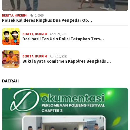
BERITA
,
HUKRIM
Mei 3, 2026
Polsek Kalideres Ringkus Dua Pengedar Ob…
BERITA
,
HUKRIM
April 21, 2026
Dari hasil Tes Urin Polisi Tetapkan Ters…
BERITA
,
HUKRIM
April 15, 2026
Bukti Nyata Komitmen Kapolres Bengkalis …
DAERAH