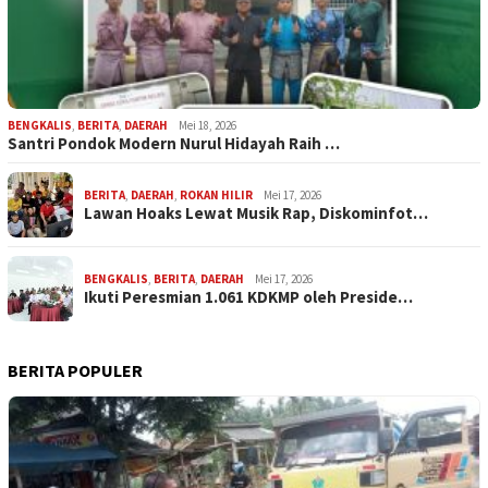
BENGKALIS
,
BERITA
,
DAERAH
Mei 18, 2026
Santri Pondok Modern Nurul Hidayah Raih …
BERITA
,
DAERAH
,
ROKAN HILIR
Mei 17, 2026
Lawan Hoaks Lewat Musik Rap, Diskominfot…
BENGKALIS
,
BERITA
,
DAERAH
Mei 17, 2026
Ikuti Peresmian 1.061 KDKMP oleh Preside…
BERITA POPULER