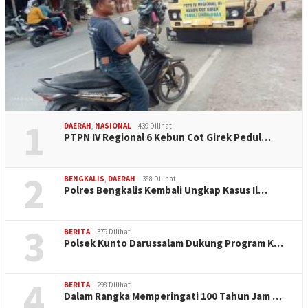
1
DAERAH
,
NASIONAL
439 Dilihat
PTPN IV Regional 6 Kebun Cot Girek Pedul…
2
BENGKALIS
,
DAERAH
388 Dilihat
Polres Bengkalis Kembali Ungkap Kasus Il…
3
BERITA
379 Dilihat
Polsek Kunto Darussalam Dukung Program K…
4
BERITA
298 Dilihat
Dalam Rangka Memperingati 100 Tahun Jam …