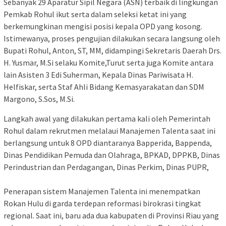
​Sebanyak 29 Aparatur Sipil Negara (ASN) terbaik di lingkungan
Pemkab Rohul ikut serta dalam seleksi ketat ini yang
berkemungkinan mengisi posisi kepala OPD yang kosong.
Istimewanya, proses pengujian dilakukan secara langsung oleh
Bupati Rohul, Anton, ST, MM, didampingi Sekretaris Daerah Drs.
H. Yusmar, M.Si selaku Komite,Turut serta juga Komite antara
lain Asisten 3 Edi Suherman, Kepala Dinas Pariwisata H.
Helfiskar, serta Staf Ahli Bidang Kemasyarakatan dan SDM
Margono, S.Sos, M.Si.
Langkah awal yang dilakukan pertama kali oleh Pemerintah
Rohul dalam rekrutmen melalaui Manajemen Talenta saat ini
berlangsung untuk 8 OPD diantaranya Bapperida, Bappenda,
Dinas Pendidikan Pemuda dan Olahraga, BPKAD, DPPKB, Dinas
Perindustrian dan Perdagangan, Dinas Perkim, Dinas PUPR,
​Penerapan sistem Manajemen Talenta ini menempatkan
Rokan Hulu di garda terdepan reformasi birokrasi tingkat
regional. Saat ini, baru ada dua kabupaten di Provinsi Riau yang