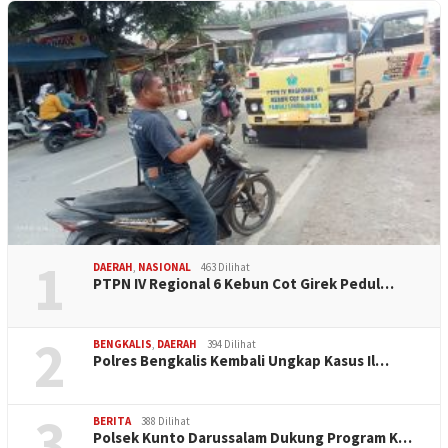
1
DAERAH
,
NASIONAL
463 Dilihat
PTPN IV Regional 6 Kebun Cot Girek Pedul…
2
BENGKALIS
,
DAERAH
394 Dilihat
Polres Bengkalis Kembali Ungkap Kasus Il…
3
BERITA
388 Dilihat
Polsek Kunto Darussalam Dukung Program K…