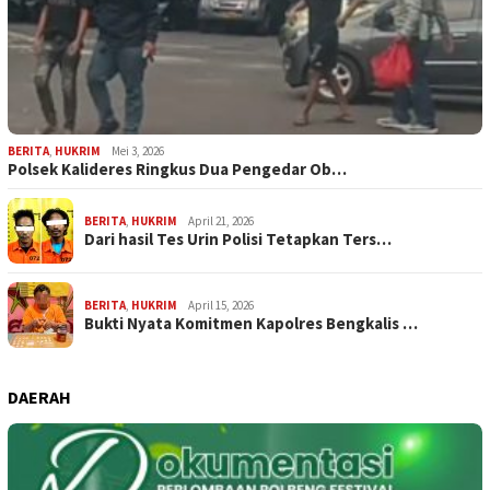
BERITA
,
HUKRIM
Mei 3, 2026
Polsek Kalideres Ringkus Dua Pengedar Ob…
BERITA
,
HUKRIM
April 21, 2026
Dari hasil Tes Urin Polisi Tetapkan Ters…
BERITA
,
HUKRIM
April 15, 2026
Bukti Nyata Komitmen Kapolres Bengkalis …
DAERAH