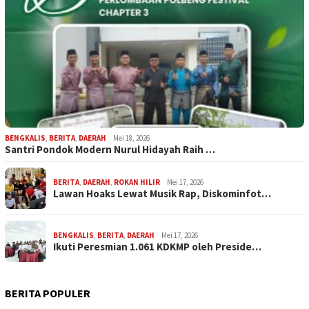
BENGKALIS
,
BERITA
,
DAERAH
Mei 18, 2026
Santri Pondok Modern Nurul Hidayah Raih …
BERITA
,
DAERAH
,
ROKAN HILIR
Mei 17, 2026
Lawan Hoaks Lewat Musik Rap, Diskominfot…
BENGKALIS
,
BERITA
,
DAERAH
Mei 17, 2026
Ikuti Peresmian 1.061 KDKMP oleh Preside…
BERITA POPULER