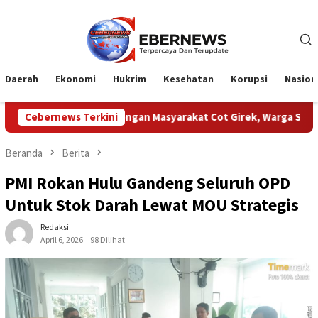
Loncat
ke
konten
Daerah
Ekonomi
Hukrim
Kesehatan
Korupsi
Nasion
PTPN Dengan Masyarakat Cot Girek, Warga Sampaikan Apresiasi
Cebernews Terkini
Beranda
Berita
PMI Rokan Hulu Gandeng Seluruh OPD
Untuk Stok Darah Lewat MOU Strategis
Redaksi
April 6, 2026
98 Dilihat