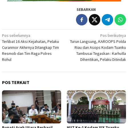
SEBARKAN
Navigasi
Pos sebelumnya
Pos berikutnya
Terlibat 16 Aksi Kejahatan, Pelaku
Turun Langsung, KAROOPS Polda
pos
Curanmor Akhirnya Ditangkap Tim
Riau dan Asops Kodam Tuanku
Resmob dan Tim Raga Polres
Tambusai Tegaskan : Karhutla
Rohul
Dihentikan, Pelaku Ditindak
POS TERKAIT
Bupati Aceh Utara Berhasil
HUT Ke-1 Kodam XIX Tuanku