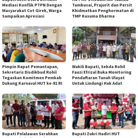
Mediasi Konflik PTPN Dengan
Tambusai, Prajurit dan Persit
Masyarakat Cot Girek, Warga
Khidmatkan Penghormatan di
Sampaikan Apresiasi
TMP Kusuma Dharma
Pimpin Rapat Pemantapan,
Wakili Bupati, Sekda Rohil
Sekretaris Disdikbud Rohil
Fauzi Efrizal Buka Monitoring
Tegaskan Komitmen Pemkab
Pendaftaran Tanah Ulayat
Dukung Karnaval HUT ke-81 RI
Untuk Lindungi Hak Adat
Bupati Pelalawan Serahkan
Bupati Zukri Hadiri HUT