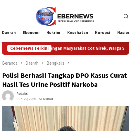
Loncat
ke
konten
Daerah
Ekonomi
Hukrim
Kesehatan
Korupsi
Nasion
PN Dengan Masyarakat Cot Girek, Warga Sampaikan Apresiasi
Cebernews Terkini
Beranda
Daerah
Bengkalis
Polisi Berhasil Tangkap DPO Kasus Curat
Hasil Tes Urine Positif Narkoba
Redaksi
Juni 20, 2026
51 Dilihat