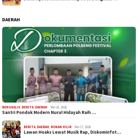
DAERAH
BENGKALIS
,
BERITA
,
DAERAH
Mei 18, 2026
Santri Pondok Modern Nurul Hidayah Raih …
BERITA
,
DAERAH
,
ROKAN HILIR
Mei 17, 2026
Lawan Hoaks Lewat Musik Rap, Diskominfot…