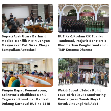
Bupati Aceh Utara Berhasil
HUT Ke-1 Kodam XIX Tuanku
Mediasi Konflik PTPN Dengan
Tambusai, Prajurit dan Persit
Masyarakat Cot Girek, Warga
Khidmatkan Penghormatan di
Sampaikan Apresiasi
TMP Kusuma Dharma
Pimpin Rapat Pemantapan,
Wakili Bupati, Sekda Rohil
Sekretaris Disdikbud Rohil
Fauzi Efrizal Buka Monitoring
Tegaskan Komitmen Pemkab
Pendaftaran Tanah Ulayat
Dukung Karnaval HUT ke-81 RI
Untuk Lindungi Hak Adat