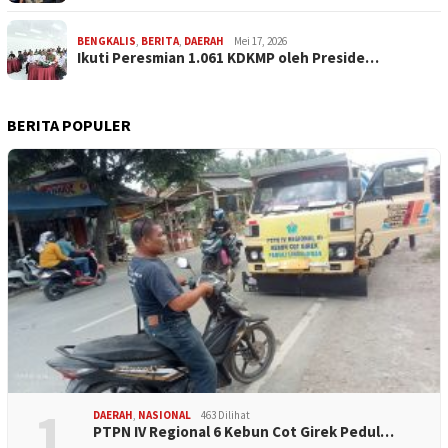
BENGKALIS
,
BERITA
,
DAERAH
Mei 17, 2026
Ikuti Peresmian 1.061 KDKMP oleh Preside…
BERITA POPULER
1
DAERAH
,
NASIONAL
463 Dilihat
PTPN IV Regional 6 Kebun Cot Girek Pedul…